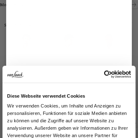
Shop the look
Shop the look
More Looks
Similar articles
Jetzt 15€ sparen!
Bu
Poplin shirt
Natté shirt
Shirt
Diese Webseite verwendet Cookies
with extra-long sleeves and double cuffs
with shark collar
in Wrinkle Free Fine-Twill Tailor Fit
Melden Sie sich zu unserem Newsletter an und
Wir verwenden Cookies, um Inhalte und Anzeigen zu
€1
€159.95
€149.95
€169.95
sparen Sie 15€ auf Ihre Bestellung!
personalisieren, Funktionen für soziale Medien anbieten
zu können und die Zugriffe auf unsere Website zu
Email
analysieren. Außerdem geben wir Informationen zu Ihrer
Buy together with
Verwendung unserer Website an unsere Partner für