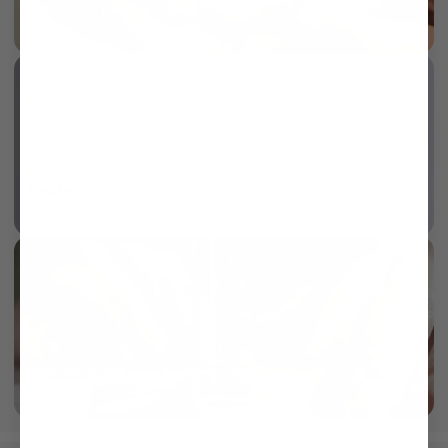
Mother of pearl 3-hole button
More info
Dobby
More info
Crafted in our own Manufactory
More info