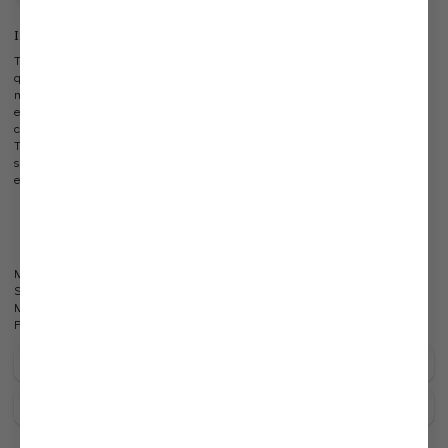
Information
This tailor fit shirt from van Laack impresses with its formal design and high-
quality cotton dobby weave. The tailored cut ensures an ideal fit and
maximum comfort. Whether for weddings or festive occasions, this shirt is an
elegant companion , which can be effortlessly combined. The subtle waistline
corresponds to the current zeitgeist and fits perfectly into any business outfit.
The cotton fabric was treated in a complex process in order to pull back into
shape after washing. The plain pattern and the Kent collars give the shirt an
exclusive “black tie” character.
Kent collar
Fit: Tailor Fit
Sports cuff
Model:
vL-Ret-TF
Shape:
tailor fit
Material:
100% Cotton
Product number:
20.2011.AV.130148.000.43
Care for this product
Payment, Shipping & Returns