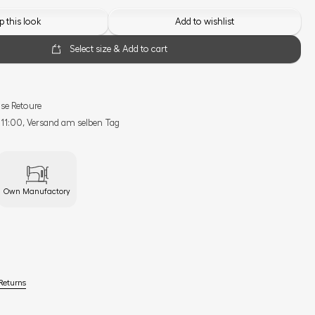
 this look
Add to wishlist
Select size & Add to cart
se Retoure
s 11:00, Versand am selben Tag
Own Manufactory
Returns