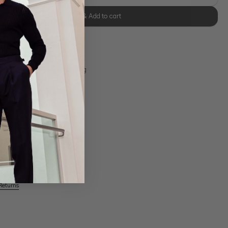
Select size & Add to cart
se Retoure
s 11:00, Versand am selben Tag
Own Manufactory
Returns