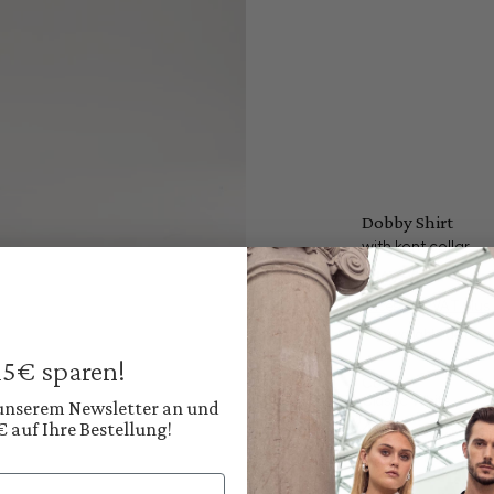
Dobby Shirt
with kent collar
€149.95
Prices incl. VAT plus
Available, deliver
 15€ sparen!
Color:
Classic White
 unserem Newsletter an und
€ auf Ihre Bestellung!
Shop