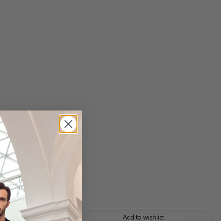
 shipping costs
y time: 1-3 days
 this look
Add to wishlist