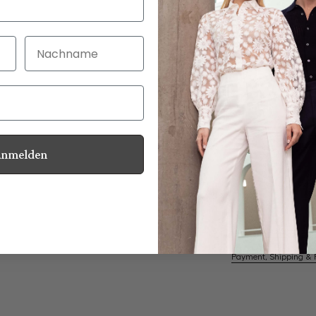
Nachname
30 Tage kostenlo
Bei Bestellung bi
Anmelden
Mother of Pearl
Information
Care for this product
Payment, Shipping & 