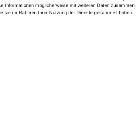
se Informationen möglicherweise mit weiteren Daten zusammen, 
 die sie im Rahmen Ihrer Nutzung der Dienste gesammelt haben.
plin Shirt
Stehkragenhemd
Stand-up collar
mit V-Ausschnitt
shirt
with shark collar Slim Fit
aus Baumwoll-Dobby
made in wrinkle free twill