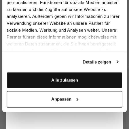
personalisieren, Funktionen für soziale Medien anbieten
zu können und die Zugriffe auf unsere Website zu
Email
analysieren. Außerdem geben wir Informationen zu Ihrer
Verwendung unserer Website an unsere Partner für
soziale Medien, Werbung und Analysen weiter. Unsere
Vorname
Nachname
Partner führen diese Informationen möglicherweise mit
Quilted Jacket
Cardigan
Blazer
Bl
weiteren Daten zusammen, die Sie ihnen bereitgestellt
with Placed Print
made of bouclé knit
with glitter effect
haben oder die sie im Rahmen Ihrer Nutzung der Dienste
€149.95
€199.95
€279.95
€
€349.95
€249.95
€399.95
Geburtstag
gesammelt haben.
Details zeigen
Buy together with
Anmelden
Alle zulassen
Anpassen