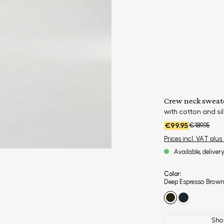
Crew neck sweat
with cotton and sil
€99.95
€189.95
Prices incl. VAT plus
Available, deliver
Color:
Deep Espresso Brow
Shop