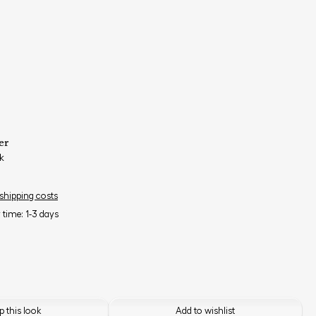
er
k
 shipping costs
y time: 1-3 days
n
 this look
Add to wishlist