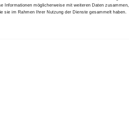
se Informationen möglicherweise mit weiteren Daten zusammen, 
 die sie im Rahmen Ihrer Nutzung der Dienste gesammelt haben.
ock Neck
V-Neck sweater
Mock Neck
in Mercerized Merino
in mercerized merino
in Mercerized Merino