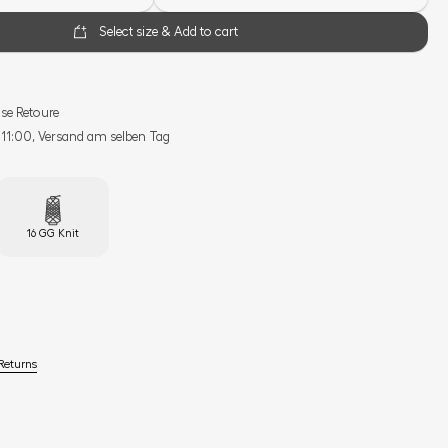
Select size & Add to cart
se Retoure
s 11:00, Versand am selben Tag
16 GG Knit
Returns