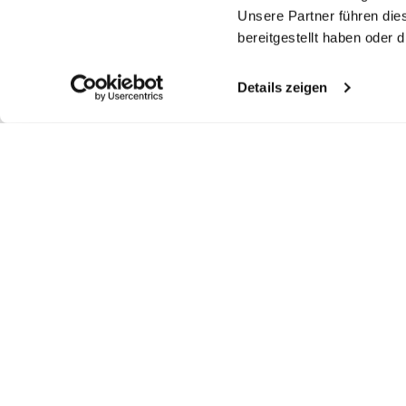
Unsere Partner führen die
bereitgestellt haben oder
Details zeigen
Similar articles
V-neck
Crewneck sweater
Crewneck sweater
M
with cashmere and cotton
in Mercerized Merino
in Mercerized Merino