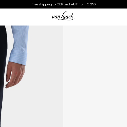
Free shipping to GER and AUT from € 250