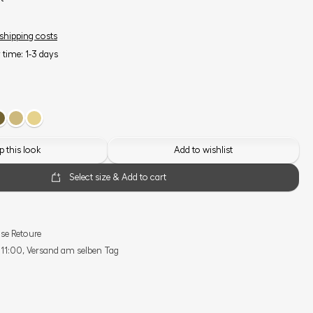
 shipping costs
y time: 1-3 days
 this look
Add to wishlist
Select size & Add to cart
se Retoure
s 11:00, Versand am selben Tag