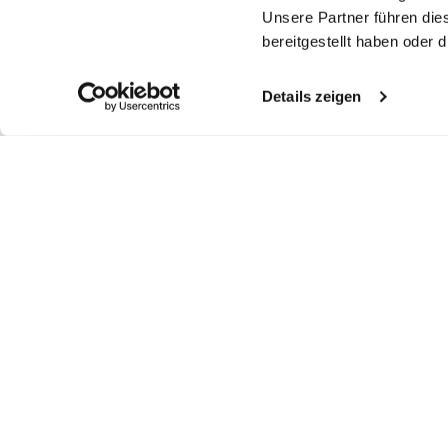
Unsere Partner führen die
bereitgestellt haben oder
Details zeigen
Similar articles
Shirt
Oxford Shirt
C
Striped Oxford
sh
shirt
with Structure Tailor Fit
with button down Tailor Fit
with button-down Comfort Fit