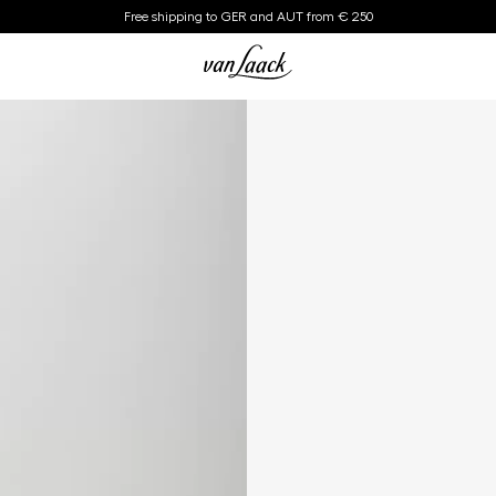
Free shipping to GER and AUT from € 250