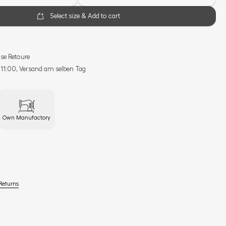
Select size & Add to cart
se Retoure
s 11:00, Versand am selben Tag
Own Manufactory
Returns