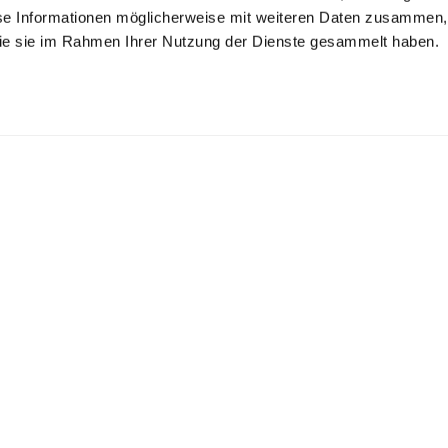
se Informationen möglicherweise mit weiteren Daten zusammen, 
 die sie im Rahmen Ihrer Nutzung der Dienste gesammelt haben.
hecked Oxford
Oxford shirt
Jersey shirt with
irt
print
with shark collar
with stripes Comfort Fit
in swiss cotton