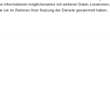
se Informationen möglicherweise mit weiteren Daten zusammen, 
 die sie im Rahmen Ihrer Nutzung der Dienste gesammelt haben.
hecked Oxford
Oxford shirt
Jersey shirt with
irt
print
with shark collar
with stripes Comfort Fit
in swiss cotton