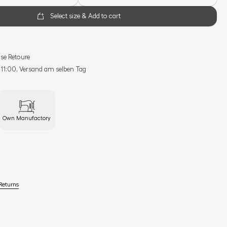
Select size & Add to cart
se Retoure
s 11:00, Versand am selben Tag
Own Manufactory
Returns