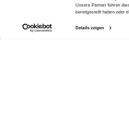
Unsere Partner führen die
bereitgestellt haben oder
Details zeigen
Similar articles
Shirt
Oxford Shirt
C
Striped Oxford
sh
shirt
with Structure Tailor Fit
with button down Tailor Fit
with button-down Comfort Fit