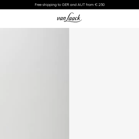
Free shipping to GER and AUT from € 250