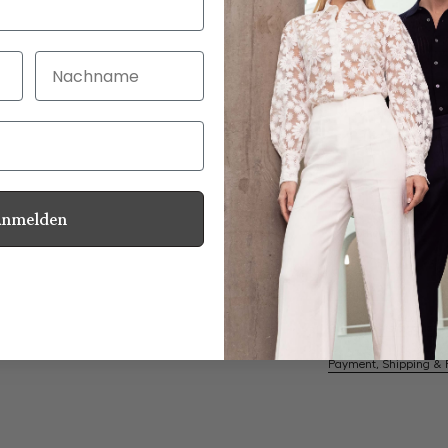
Nachname
30 Tage kostenlo
Bei Bestellung bi
Anmelden
Mother of Pearl
Information
Care for this product
Payment, Shipping & 