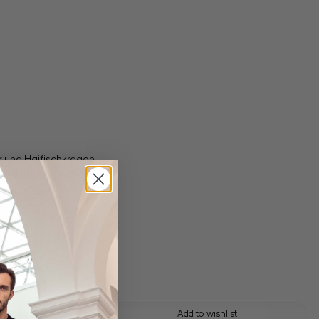
r und Haifischkragen
 shipping costs
y time: 1-3 days
 this look
Add to wishlist