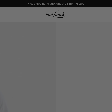
Free shipping to GER and AUT from € 250