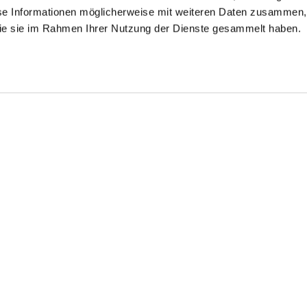
se Informationen möglicherweise mit weiteren Daten zusammen, 
 die sie im Rahmen Ihrer Nutzung der Dienste gesammelt haben.
riped business
Poplin Shirt
Double Cuff Shirt
irt
made of dobby fabric with a shark collar
with shark collar Slim Fit
in structured cotton