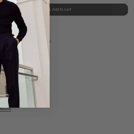
Select size & Add to cart
se Retoure
s 11:00, Versand am selben Tag
Own Manufactory
Returns