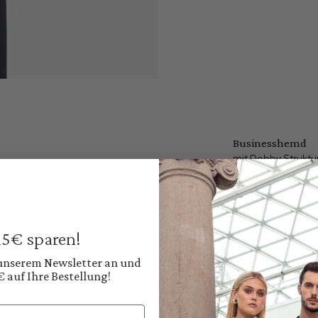
Businesshemd
mit Dobby Struktu
€129.95
€169.95
Prices incl. VAT plus
Available, deliver
 15€ sparen!
Color:
Pure White
 unserem Newsletter an und
€ auf Ihre Bestellung!
Shop