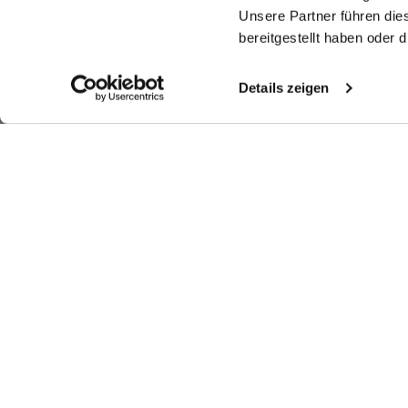
Unsere Partner führen die
bereitgestellt haben oder
Details zeigen
Similar articles
Business shirt
Dobby Shirt
Shirt
St
sh
with large Kent collar
with kent collar
in Dobby-Cotton Tailor Fit