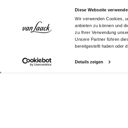
Diese Webseite verwende
Wir verwenden Cookies, um
anbieten zu können und di
zu Ihrer Verwendung unser
Unsere Partner führen die
bereitgestellt haben oder
Details zeigen
Similar articles
Poplin Shirt
Bu
Wrinkle free
Business shirt
with small Gingham Check
business shirt
made from Natté fabric Tailor Fit
with houndstooth pattern and cutaway collar
€149.95
€1
€189.95
€169.95