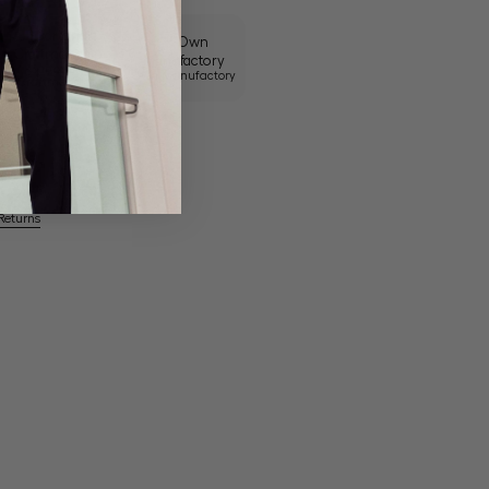
Sartoriale
Own Manufactory
Craftmanship
Returns