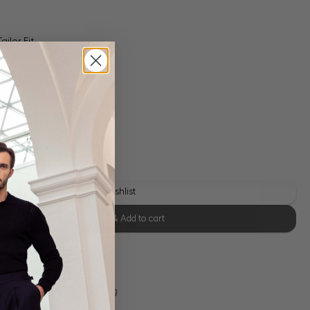
ailor Fit
 shipping costs
y time: 1-3 days
e
Add to wishlist
Select size & Add to cart
se Retoure
s 11:00, Versand am selben Tag