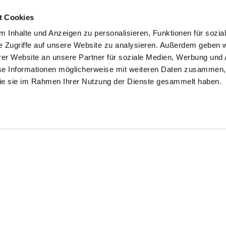
t Cookies
 Inhalte und Anzeigen zu personalisieren, Funktionen für sozia
e Zugriffe auf unsere Website zu analysieren. Außerdem geben w
er Website an unsere Partner für soziale Medien, Werbung und 
se Informationen möglicherweise mit weiteren Daten zusammen, 
 die sie im Rahmen Ihrer Nutzung der Dienste gesammelt haben.
siness Shirt
Shirt
Business shirt
in Thin Striped Poplin
in Dobby-Cotton Tailor Fit
with contrast shark collar
49.95
€189.95
€149.95