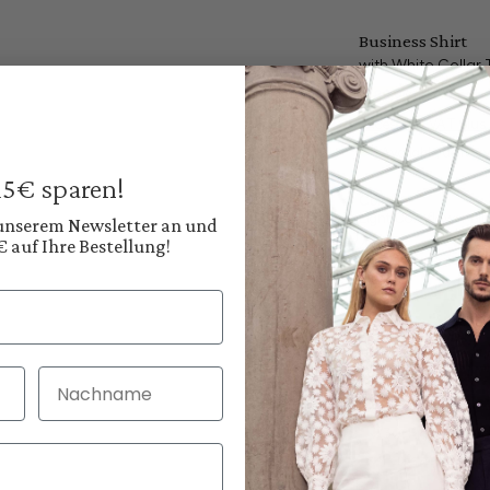
Business Shirt
with White Collar T
€89.95
€179.95
Prices incl. VAT plus
Available, deliver
 15€ sparen!
Color:
Light Cornflower Blu
 unserem Newsletter an und
€ auf Ihre Bestellung!
Nachname
30 Tage kostenlo
Bei Bestellung bi