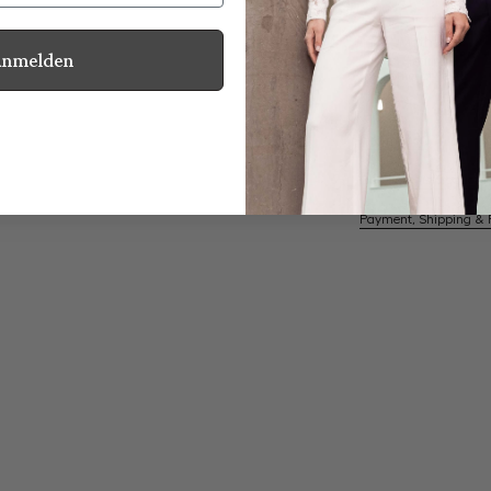
Anmelden
Mother of Pearl
Information
Care for this product
Payment, Shipping & 