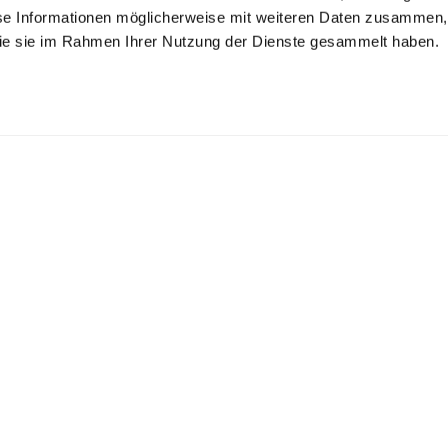
se Informationen möglicherweise mit weiteren Daten zusammen, 
 die sie im Rahmen Ihrer Nutzung der Dienste gesammelt haben.
irt
Poplin shirt
Poplin shirt
in Cotton Stretch Poplin
with double cuffs
with extra-long sleeves and double cuffs