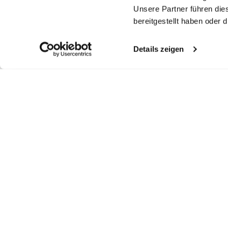
Unsere Partner führen die
bereitgestellt haben oder
Details zeigen
Similar articles
Poplin shirt
Poplin Shirt
Poplin shirt
Sh
with shark collar
with small Gingham Check
with shark collar