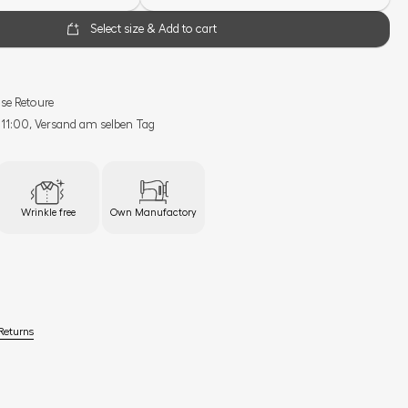
Select size & Add to cart
se Retoure
s 11:00, Versand am selben Tag
Wrinkle free
Own Manufactory
Returns