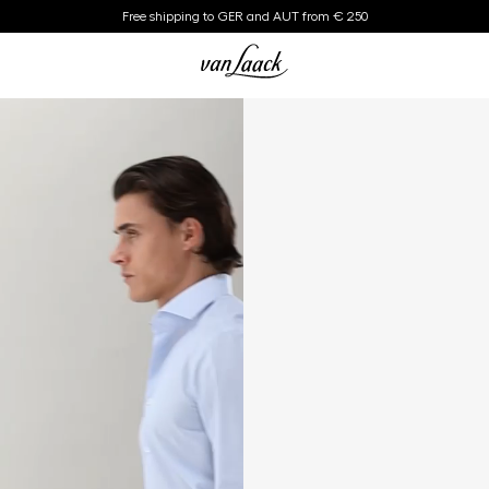
Free shipping to GER and AUT from € 250