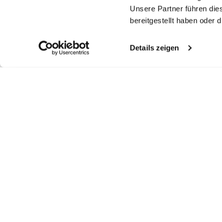
Unsere Partner führen die
bereitgestellt haben oder
Details zeigen
Similar articles
Blouse with
Poplin Shirt Blouse
Blouse with
Sh
chalice collar in poplin
with Button Down Collar
chalice collar in poplin
in