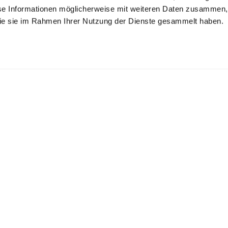
se Informationen möglicherweise mit weiteren Daten zusammen, 
 die sie im Rahmen Ihrer Nutzung der Dienste gesammelt haben.
irt Blouse
Pleated shirt
Shirt Blouse
blouse
 poplin
made of poplin
in poplin