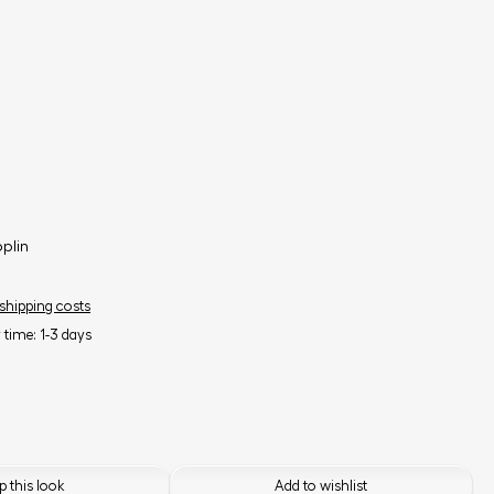
oplin
 shipping costs
y time: 1-3 days
 this look
Add to wishlist