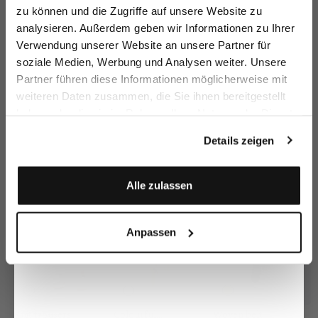
zu können und die Zugriffe auf unsere Website zu
Email
analysieren. Außerdem geben wir Informationen zu Ihrer
Verwendung unserer Website an unsere Partner für
soziale Medien, Werbung und Analysen weiter. Unsere
Vorname
Nachname
Stand-up collar
Shirt blouse
Blouse
C
Partner führen diese Informationen möglicherweise mit
blouse
made of linen with pleats
in embroidered organza
with ruffled stand-up collar
weiteren Daten zusammen, die Sie ihnen bereitgestellt
€199.95
€149.95
€189.95
€
€249.95
€269.95
haben oder die sie im Rahmen Ihrer Nutzung der Dienste
Geburtstag
gesammelt haben.
Details zeigen
Buy together with
Anmelden
Alle zulassen
Anpassen
Knit trousers
Woven belt
Colourful