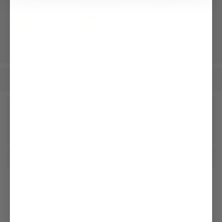
Cardigan
in ultrafine merino
two-tone
in Alpaca Relaxed Fit
€219.95
€179.95
€199.95
€269.95
€399.95
Women
Blouses
Casual Blouses
/
/
Receive our newsletter
Social
Customer service
Company
Legal & Compliance