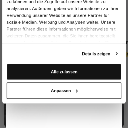
zu können und die Zugriffe auf unsere Website zu
Email
analysieren. Außerdem geben wir Informationen zu Ihrer
Verwendung unserer Website an unsere Partner für
soziale Medien, Werbung und Analysen weiter. Unsere
Vorname
Nachname
Partner führen diese Informationen möglicherweise mit
weiteren Daten zusammen, die Sie ihnen bereitgestellt
vL-Feliks2-PO1
Wool Trousers
Braided Belt
P
haben oder die sie im Rahmen Ihrer Nutzung der Dienste
Geburtstag
Slim Fit
with Leather Tips
gesammelt haben.
€299.95
€449.95
Details zeigen
€249.95
€90.95
€129.95
Anmelden
Alle zulassen
Anpassen
Mother of pearl 3-hole button
More info