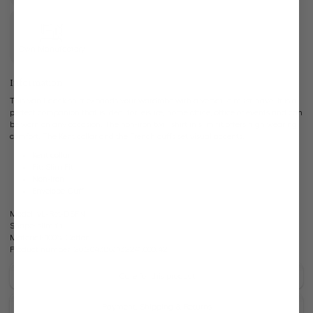
Own Manufactory
Information
This van Laack shirt expands your wardrobe with a versatile must-have. It is a
perfect companion that is ideal for leisure, home office, office or events and can
be worn on any occasion. The non-iron twill shirt in slim fit offers high wearing
comfort. The Kent collar and the French cuffs set visual accents.
Kent collar
Fit: Slim Fit
Non-iron
Envelope Cuff
Model:
vL-Ret-DSFN
Shape:
slim fit
Material:
100% Cotton
Product number:
20.2047.BQ.132241.000.42
Care for this product
Payment, Shipping & Returns