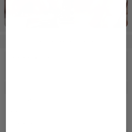
Crafted in our own Manufactory
More info
Men
Shirts
Easy Iron Shirts
/
/
Receive our newsletter
Social
Customer service
Company
Legal & Compliance