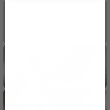
Wrinkle free
More info
AI
100/2 two ply double twisted twill
More info