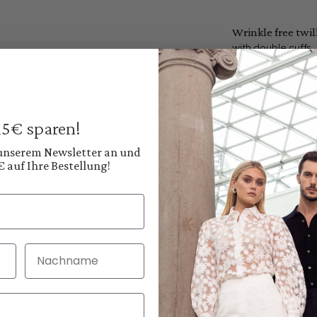
Wrinkle free twill
with double cuffs
€179.95
Prices incl. VAT plus
Available, deliver
 15€ sparen!
Color:
Classic White
 unserem Newsletter an und
€ auf Ihre Bestellung!
Nachname
30 Tage kostenlo
Bei Bestellung bi