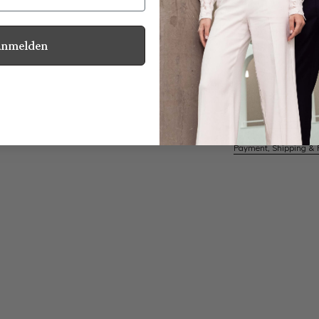
Anmelden
Mother of Pearl
Information
Care for this product
Payment, Shipping & 