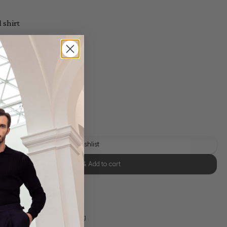
 shirt
 shipping costs
y time: 1-3 days
Add to wishlist
Select size & Add to cart
se Retoure
s 11:00, Versand am selben Tag