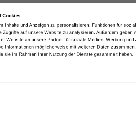
t Cookies
 Inhalte und Anzeigen zu personalisieren, Funktionen für sozia
e Zugriffe auf unsere Website zu analysieren. Außerdem geben w
er Website an unsere Partner für soziale Medien, Werbung und 
se Informationen möglicherweise mit weiteren Daten zusammen, 
 die sie im Rahmen Ihrer Nutzung der Dienste gesammelt haben.
Wrinkle free Shirt
Shirt
inkle Free Fine-
with shark collar
in Wrinkle Free Fine-Twill Tailor Fit
ill Shirt
th kent collar
€169.95
€179.95
69.95