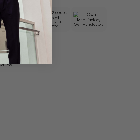
100/2 double
Wrinkle free
Own Manufactory
twisted
Returns