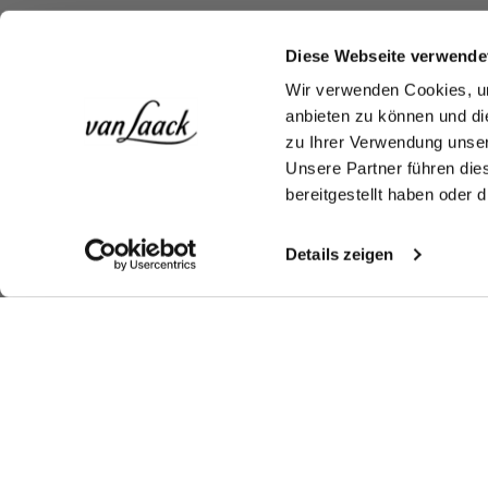
Diese Webseite verwende
Wir verwenden Cookies, um
anbieten zu können und di
zu Ihrer Verwendung unser
Unsere Partner führen die
bereitgestellt haben oder
Details zeigen
Similar articles
Double Cuff Shirt
Wrinkle free Shirt
Shirt
Wr
in Wrinkle-Free Fine-Twill
with shark collar
in Wrinkle Free Fine-Twill Tailor Fit
Tw
wi
€179.95
€169.95
€169.95
€1