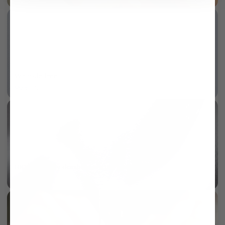
Wrinkle free
More info
AI
100/2 two ply double twisted twill
More info