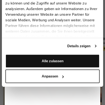
zu können und die Zugriffe auf unsere Website zu
Email
analysieren. Außerdem geben wir Informationen zu Ihrer
Verwendung unserer Website an unsere Partner für
soziale Medien, Werbung und Analysen weiter. Unsere
Vorname
Nachname
Partner führen diese Informationen möglicherweise mit
weiteren Daten zusammen, die Sie ihnen bereitgestellt
haben oder die sie im Rahmen Ihrer Nutzung der Dienste
Jacket
Wool Trousers
B
Pocket square
Geburtstag
gesammelt haben.
in technical mesh
Slim Fit
in silk with contrasting frame and logo
Details zeigen
€399.95
€249.95
€49.95
€79.95
Anmelden
Alle zulassen
Anpassen
Mother of pearl 3-hole button
More info