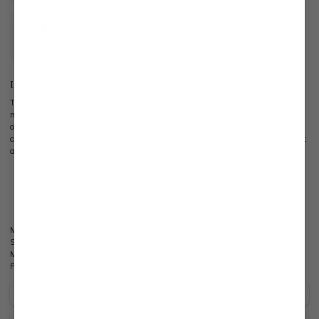
Own Manufactory
Information
This non-iron slim fit twill shirt is a versatile essential for your wardrobe. Its
masculine aesthetic and subtle waist make it the perfect companion for
occasions such as weddings or celebrations. With its plain pattern and Kent
collar, it blends in seamlessly Any business outfit. The sporty cuff gives the shirt
a contemporary touch.
Kent collar
Slim Fit
Iron-free
Sports cuff
Model:
vL-Ret-SFN
Shape:
slim fit
Material:
100% Cotton
Product number:
20.2010.BQ.132241.000.45
Care for this product