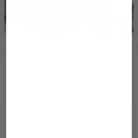
Crafted in our own Manufactory
More info
Men
Shirts
Easy Iron Shirts
/
/
Receive our newsletter
Social
Customer service
Company
Legal & Compliance