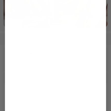
Crafted in our own Manufactory
More info
Men
Shirts
Easy Iron Shirts
/
/
Receive our newsletter
Social
Customer service
Company
Legal & Compliance