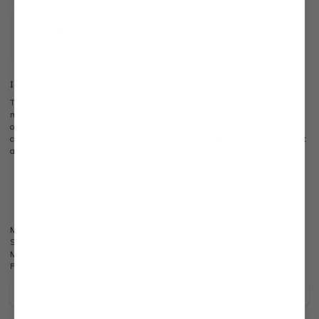
Own Manufactory
Information
This non-iron slim fit twill shirt is a versatile essential for your wardrobe. Its
masculine aesthetic and subtle waist make it the perfect companion for
occasions such as weddings or celebrations. With its plain pattern and Kent
collar, it blends in seamlessly Any business outfit. The sporty cuff gives the shirt
a contemporary touch.
Kent collar
Slim Fit
Iron-free
Sports cuff
Model:
vL-Ret-SFN
Shape:
slim fit
Material:
100% Cotton
Product number:
20.2010.BQ.132241.000.43
Care for this product