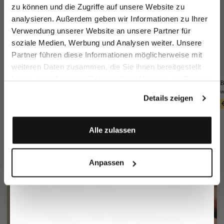
zu können und die Zugriffe auf unsere Website zu
Email
analysieren. Außerdem geben wir Informationen zu Ihrer
Verwendung unserer Website an unsere Partner für
soziale Medien, Werbung und Analysen weiter. Unsere
Vorname
Nachname
Partner führen diese Informationen möglicherweise mit
weiteren Daten zusammen, die Sie ihnen bereitgestellt
haben oder die sie im Rahmen Ihrer Nutzung der Dienste
Jacket
Wool Trousers
B
Pocket square
Geburtstag
gesammelt haben.
in technical mesh
Slim Fit
in silk with contrasting frame and logo
Details zeigen
€399.95
€249.95
€49.95
€79.95
Anmelden
Alle zulassen
Anpassen
Mother of pearl 3-hole button
More info