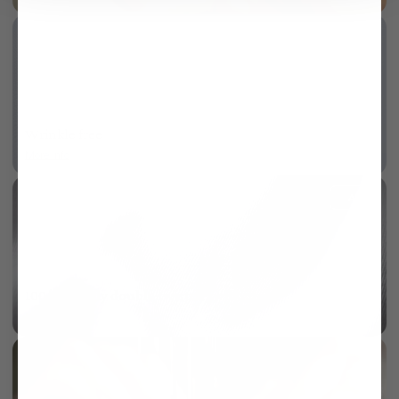
Wrinkle free
More info
AI
100/2 two ply double twisted twill
More info