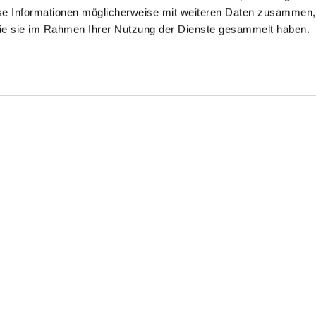
se Informationen möglicherweise mit weiteren Daten zusammen, 
 die sie im Rahmen Ihrer Nutzung der Dienste gesammelt haben.
inkle free twill
Wrinkle free Shirt
Shirt
irt
with double cuffs
with shark collar
in Wrinkle Free Fine-Twill Tailor Fit