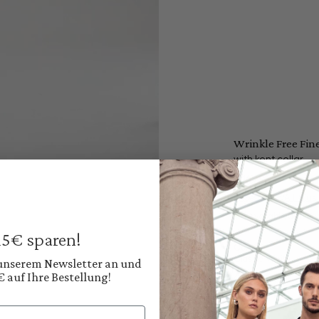
Wrinkle Free Fine
with kent collar
€169.95
Prices incl. VAT plus
Available, deliver
 15€ sparen!
Color:
Classic White
 unserem Newsletter an und
€ auf Ihre Bestellung!