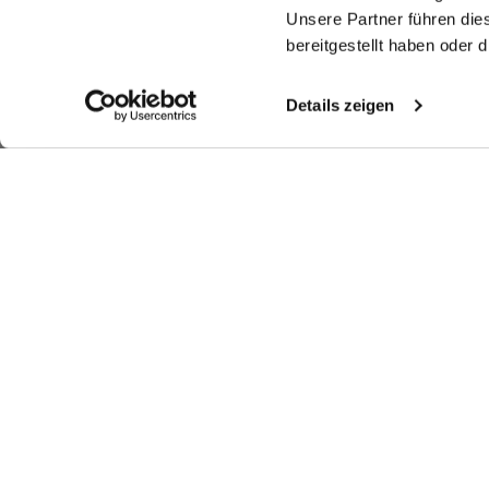
Unsere Partner führen die
bereitgestellt haben oder
Details zeigen
Similar articles
Shirt
Wrinkle free Shirt
Double Cuff Shirt
Wr
sh
in Wrinkle Free Fine-Twill Tailor Fit
with shark collar
in Wrinkle-Free Fine-Twill