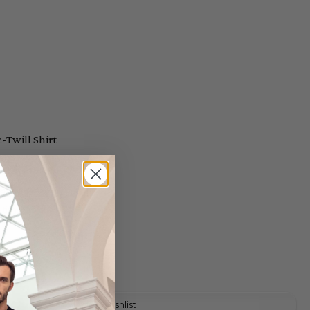
-Twill Shirt
 shipping costs
y time: 1-3 days
Add to wishlist