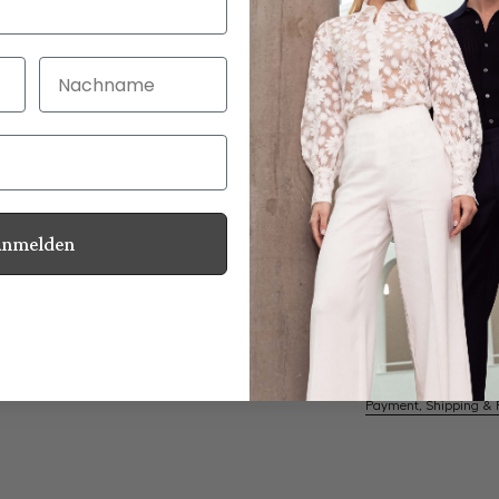
Nachname
30 Tage kostenlo
Bei Bestellung bi
Anmelden
Mother of Pearl
Information
Care for this product
Payment, Shipping & 