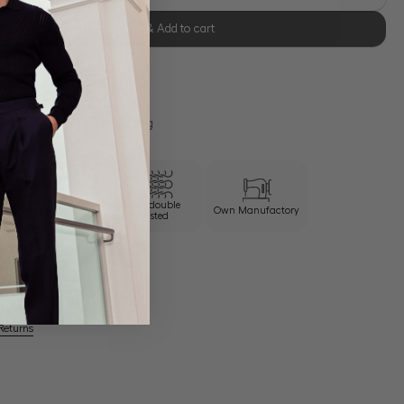
Select size & Add to cart
se Retoure
s 11:00, Versand am selben Tag
100/2 double
Wrinkle free
Own Manufactory
twisted
Returns