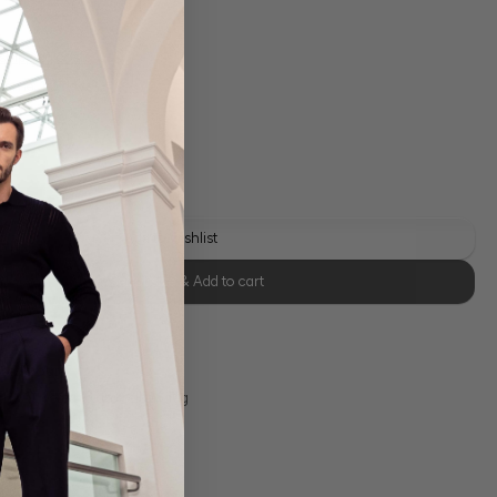
 shipping costs
y time: 1-3 days
y
Add to wishlist
Select size & Add to cart
se Retoure
s 11:00, Versand am selben Tag