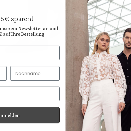
€549.95
Prices incl. VAT plus
 15€ sparen!
Available, deliver
 unserem Newsletter an und
€ auf Ihre Bestellung!
Color:
Dark Anthracite Gre
Nachname
30 Tage kostenlo
Bei Bestellung bi
Anmelden
Information