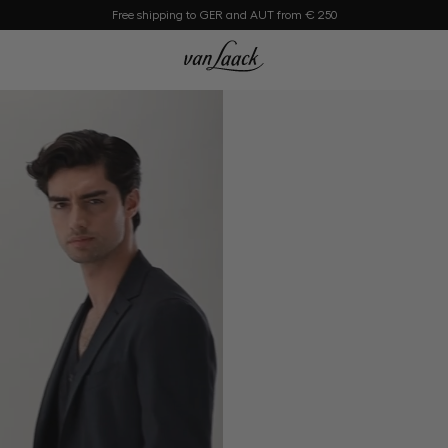
Free shipping to GER and AUT from € 250