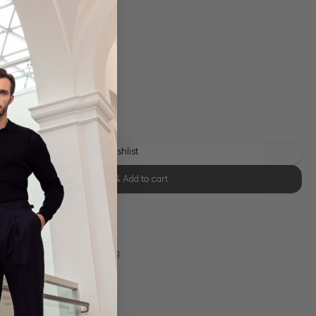
 shipping costs
y time: 1-3 days
y
Add to wishlist
Select size & Add to cart
se Retoure
s 11:00, Versand am selben Tag