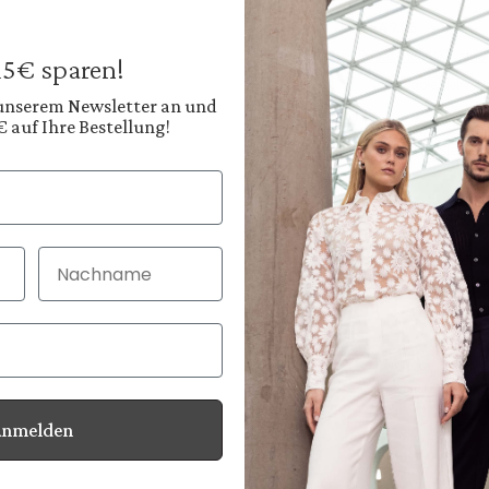
€549.95
Prices incl. VAT plus
 15€ sparen!
Available, deliver
 unserem Newsletter an und
€ auf Ihre Bestellung!
Color:
Dark Anthracite Gre
Nachname
30 Tage kostenlo
Bei Bestellung bi
Anmelden
Information