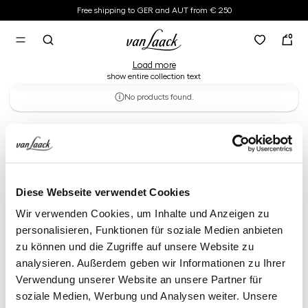
Free shipping to GER and AUT from € 250
Casual shoes
in content
0
Appear stylish in your free time - order our women's casual shoes now!
Load more
show entire collection text
No products found.
Casual shoes
Diese Webseite verwendet Cookies
Wir verwenden Cookies, um Inhalte und Anzeigen zu
personalisieren, Funktionen für soziale Medien anbieten
zu können und die Zugriffe auf unsere Website zu
analysieren. Außerdem geben wir Informationen zu Ihrer
Verwendung unserer Website an unsere Partner für
soziale Medien, Werbung und Analysen weiter. Unsere