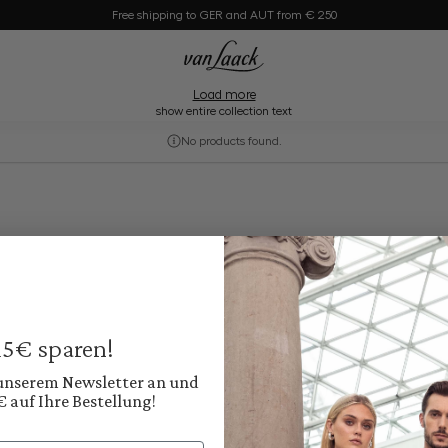
Shoes
Free shipping to GER and AUT from € 250
sic for the office to the comfortable women's sneaker for leisure | Find your new favori
Load more
show entire collection text
No products found.
 15€ sparen!
 unserem Newsletter an und
€ auf Ihre Bestellung!