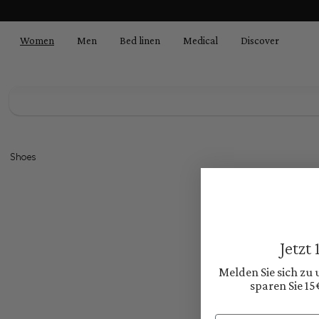
search
Skip to main navigation
Women
Men
Bed linen
Medical
Discover
From the clas
Shoes
Jetzt
Melden Sie sich zu
sparen Sie 15