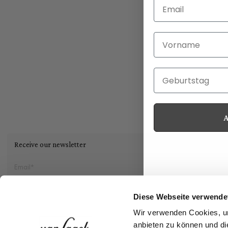
Email
Vorname
Geburtstag
Receive our newsletter
Social
Diese Webseite verwende
Wir verwenden Cookies, um
Storefinder
anbieten zu können und di