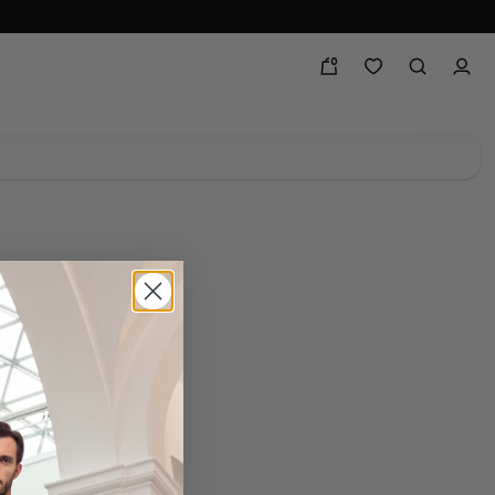
0
te shoes here!