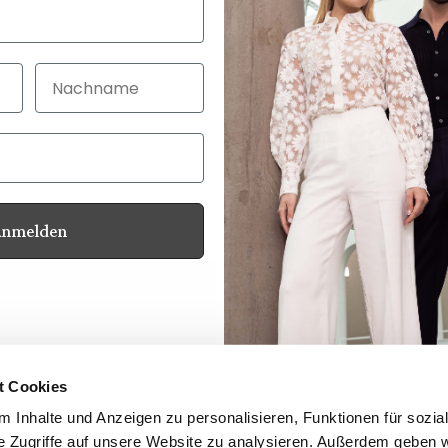
Nachname
Anmelden
Customer service
Contact
Your advantages
Product Safety
t Cookies
Whistleblower Protection Act
 Inhalte und Anzeigen zu personalisieren, Funktionen für sozia
Newsletter
e Zugriffe auf unsere Website zu analysieren. Außerdem geben w
Dealer Login