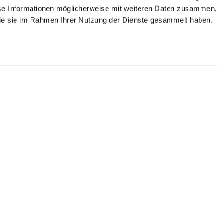
se Informationen möglicherweise mit weiteren Daten zusammen, 
 die sie im Rahmen Ihrer Nutzung der Dienste gesammelt haben.
and-up collar
Crew neck
Crew neck
eater
se fit
in teddy knit
with sheer details