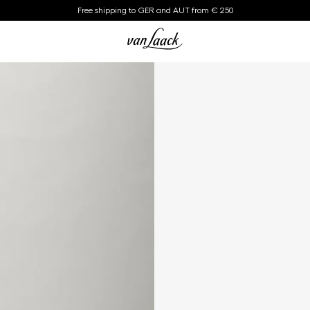
Free shipping to GER and AUT from € 250