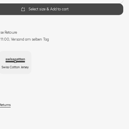
Select size & Add to cart
se Retoure
s 11:00, Versand am selben Tag
Swiss Cotton Jersey
Returns