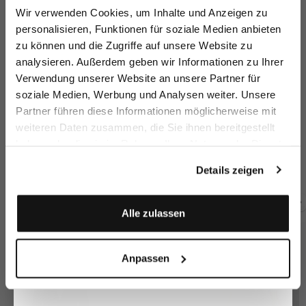
Melden Sie sich zu unserem Newsletter an und
Wir verwenden Cookies, um Inhalte und Anzeigen zu
sparen Sie 15€ auf Ihre Bestellung!
personalisieren, Funktionen für soziale Medien anbieten
zu können und die Zugriffe auf unsere Website zu
Email
analysieren. Außerdem geben wir Informationen zu Ihrer
Verwendung unserer Website an unsere Partner für
soziale Medien, Werbung und Analysen weiter. Unsere
Vorname
Nachname
Partner führen diese Informationen möglicherweise mit
weiteren Daten zusammen, die Sie ihnen bereitgestellt
virgin wool
virgin wool
virgin wool
Tr
haben oder die sie im Rahmen Ihrer Nutzung der Dienste
Geburtstag
trousers
trousers
trousers
with straight leg
with straight leg
with pleats and slim leg
gesammelt haben.
Details zeigen
€299.95
€299.95
€289.95
€2
Anmelden
Alle zulassen
Buy together with
Anpassen