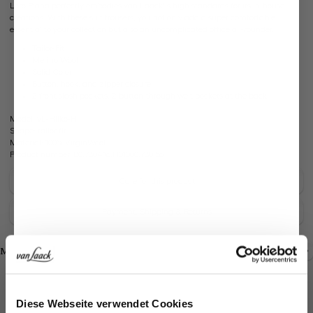
Loro Piana perfectly embodies van Laack''s high standards for its in-house
creations. With these suit trousers, you not only add a super comfortable
essential to your collection but also an uncomplicated office all-rounder.
Tailor-Fit
Merino Wool
Solid Color
Button, hook, and zipper closure
2 front slash pockets, 2 button-through welt pockets at the back
Model:
vL-Hilko-H
Shape:
tailor fit
Material:
100% VirginWool
Product number:
80.7804.16.H01000.780.56
Care for this product
Payment, Shipping & Returns
Shop the look
Shop the look
More Looks
Jetzt 15€ sparen!
Similar articles
Diese Webseite verwendet Cookies