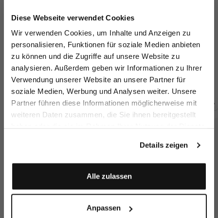
Jetzt 15€ sparen!
Diese Webseite verwendet Cookies
Melden Sie sich zu unserem Newsletter an und
Wir verwenden Cookies, um Inhalte und Anzeigen zu
sparen Sie 15€ auf Ihre Bestellung!
personalisieren, Funktionen für soziale Medien anbieten
zu können und die Zugriffe auf unsere Website zu
Palazzo trousers
Knit Trousers
Cord trousers
Kn
Email
analysieren. Außerdem geben wir Informationen zu Ihrer
made of linen
with wide leg
wide-leg
wi
Verwendung unserer Website an unsere Partner für
€149.95
€199.95
€249.95
€
€199.95
€249.95
soziale Medien, Werbung und Analysen weiter. Unsere
Vorname
Nachname
Partner führen diese Informationen möglicherweise mit
Buy together with
weiteren Daten zusammen, die Sie ihnen bereitgestellt
haben oder die sie im Rahmen Ihrer Nutzung der Dienste
Geburtstag
gesammelt haben.
Details zeigen
Anmelden
Alle zulassen
Anpassen