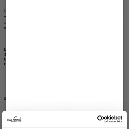
Information
The jersey trousers made of high-quality Swiss cotton offer an optimal mix of
comfort and style. With an elastic waistband and wide legs, these trousers are
not only comfortable, but also modern in design.
Wide legs
Elastic waistband
Model:
vL-Melena-XX
Shape:
modern fit
Material:
100% Cotton
Product number:
05.650H..180031.790.38
Care for this product
Payment, Shipping & Returns
Similar articles