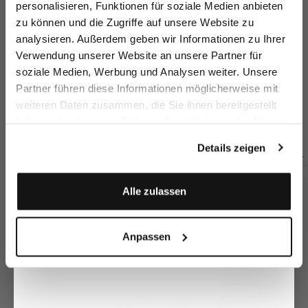
personalisieren, Funktionen für soziale Medien anbieten
zu können und die Zugriffe auf unsere Website zu
Email
analysieren. Außerdem geben wir Informationen zu Ihrer
Verwendung unserer Website an unsere Partner für
soziale Medien, Werbung und Analysen weiter. Unsere
Vorname
Nachname
Partner führen diese Informationen möglicherweise mit
Shirt blouse
Swiss Cotton
Stand-up-collar
St
weiteren Daten zusammen, die Sie ihnen bereitgestellt
Blouse
blouse
with floral print
with Pleated Back
with detachable ruffles
haben oder die sie im Rahmen Ihrer Nutzung der Dienste
€189.95
€189.95
€159.95
€1
€199.95
Geburtstag
gesammelt haben.
Details zeigen
Buy together with
Anmelden
Alle zulassen
Anpassen