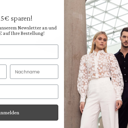
€149.95
Prices incl. VAT plus
 15€ sparen!
Available, deliver
 unserem Newsletter an und
€ auf Ihre Bestellung!
Color:
Light Sky Blue
Nachname
30 Tage kostenlo
Bei Bestellung bi
Anmelden
Information