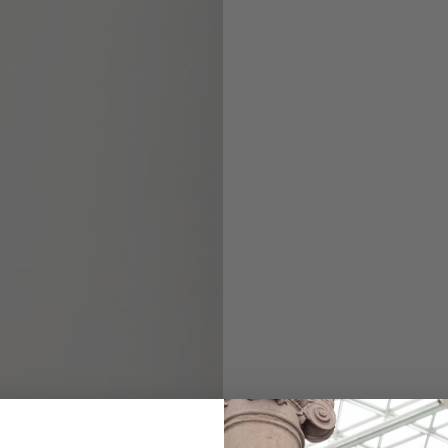
Shirt
with kent collar Tai