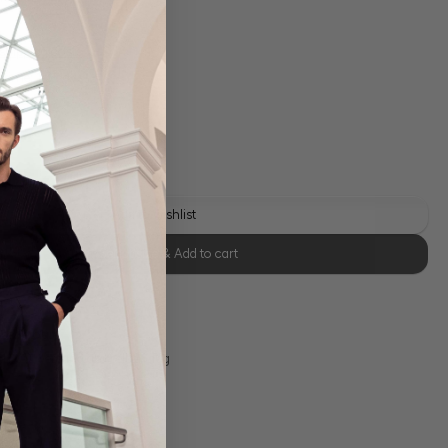
 shipping costs
y time: 1-3 days
Add to wishlist
Select size & Add to cart
se Retoure
s 11:00, Versand am selben Tag