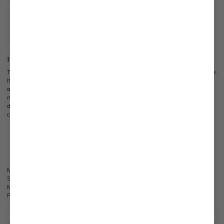
Own Manufactory
Information
This non-iron van Laack twill shirt adds a versatile must-have to your wardrobe.
It is a perfect companion that is ideal for leisure, home office, office or events
and can be worn on any occasion. The particularly high-quality woven twill is
made of high-quality cotton, comfortable to wear and very easy to grip with its
diagonal structure. In a tailor-fit cut, the business shirt offers a high level of
comfort. The shark collar and the sports cuffs add visual accents.
Shark collar
Non-iron
Fit: Tailor Fit
Sports cuff
Model:
vL-Rivara-LTFN
Shape:
tailor fit
Material:
100% Cotton
Product number:
20.2020.FQ.132241.000.44
Care for this product