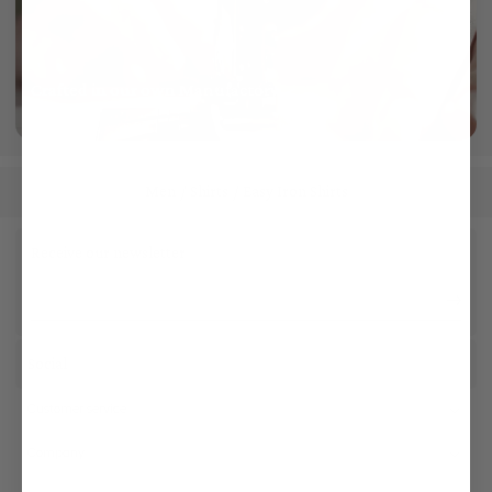
Crafted in our own Manufactory
More info
Men
Shirts
Easy Iron Shirts
/
/
Receive our newsletter
Social
Customer service
Company