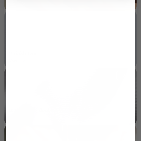
More info
Wrinkle free
More info
AI
100/2 two ply double twisted twill
More info