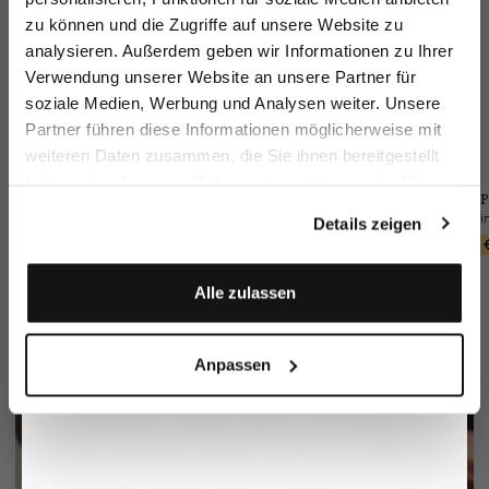
zu können und die Zugriffe auf unsere Website zu
Email
analysieren. Außerdem geben wir Informationen zu Ihrer
Verwendung unserer Website an unsere Partner für
soziale Medien, Werbung und Analysen weiter. Unsere
Vorname
Nachname
Partner führen diese Informationen möglicherweise mit
weiteren Daten zusammen, die Sie ihnen bereitgestellt
haben oder die sie im Rahmen Ihrer Nutzung der Dienste
Geburtstag
Jacket
Braided Belt
P
Wool Trousers
gesammelt haben.
in technical mesh
with Leather Tips
Slim Fit
Details zeigen
€399.95
€90.95
€249.95
€129.95
Anmelden
Alle zulassen
Anpassen
Mother of pearl 3-hole button