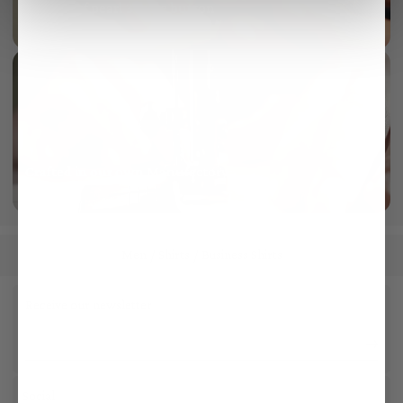
Mother of pearl 3-hole button
More info
Crafted in our own Manufactory
More info
Men
Shirts
Business Shirts
/
/
Receive our newsletter
Social