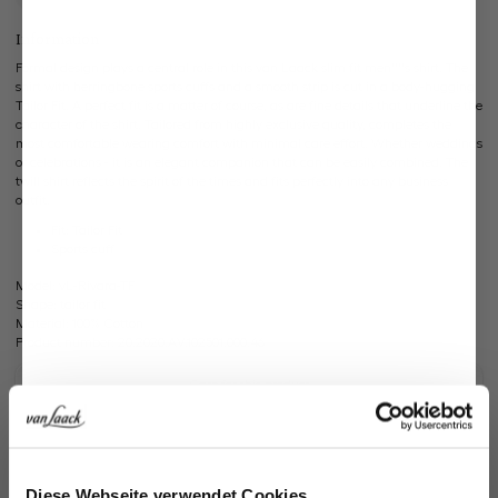
Information
Formal design plays a central role in this van Laack slim fit men''''s shirt. The
shirt with herringbone sports cuffs and a smooth strip is cut in a body-hugging
Tailor Fit. A perfect fit is a matter of course, as are fine details that underline the
character of the shirt. Tailored from highly exclusive quality, completes the
most comfortable wearing comfort with minimal care effort. Whether weddings
or celebrations - it is an elegant companion that can be easily combined. The
twill shirt reflects the spirit of the times and fits perfectly into any business
outfit.
Fit: Tailor Fit
Sports cuff
Model:
vL-Rivara-TF
Shape:
tailor fit
Material:
100% Cotton
Product number:
20.2020.AV.102501.000.46
Care for this product
Payment, Shipping & Returns
Similar articles
Jetzt 15€ sparen!
Diese Webseite verwendet Cookies