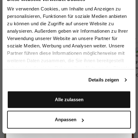
Melden Sie sich zu unserem Newsletter an und
Wir verwenden Cookies, um Inhalte und Anzeigen zu
Twill Shirt
Twill shirt
Wrinkle free Shirt
Sh
sparen Sie 15€ auf Ihre Bestellung!
personalisieren, Funktionen für soziale Medien anbieten
with structure Tailor Fit
with shark collar
with shark collar
zu können und die Zugriffe auf unsere Website zu
€149.95
€129.95
€169.95
€1
€169.95
Email
analysieren. Außerdem geben wir Informationen zu Ihrer
Verwendung unserer Website an unsere Partner für
Buy together with
soziale Medien, Werbung und Analysen weiter. Unsere
Vorname
Nachname
Partner führen diese Informationen möglicherweise mit
Wool Jacket
Wool Trousers
weiteren Daten zusammen, die Sie ihnen bereitgestellt
Braided Belt
F
Slim Fit
Slim Fit
S
haben oder die sie im Rahmen Ihrer Nutzung der Dienste
with Leather Tips
Geburtstag
€549.95
€249.95
gesammelt haben.
€90.95
€
€129.95
Details zeigen
Anmelden
Alle zulassen
Anpassen