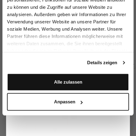
zu können und die Zugriffe auf unsere Website zu
Email
analysieren. Außerdem geben wir Informationen zu Ihrer
Verwendung unserer Website an unsere Partner für
soziale Medien, Werbung und Analysen weiter. Unsere
Vorname
Nachname
Partner führen diese Informationen möglicherweise mit
Patchwork Blouse
Blouse
Sh
Loose-fit shirt
blouse
with embroidery
with a loose fit and stand-up collar
wi
with crinkle effect
weiteren Daten zusammen, die Sie ihnen bereitgestellt
€149.95
€139.95
€
€149.95
€269.95
€189.95
€299.95
haben oder die sie im Rahmen Ihrer Nutzung der Dienste
Geburtstag
gesammelt haben.
Details zeigen
Buy together with
Anmelden
Alle zulassen
Anpassen