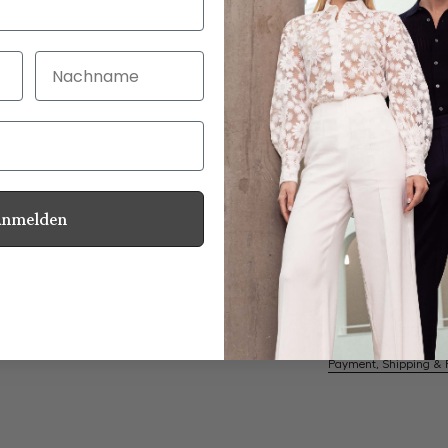
Nachname
30 Tage kostenlo
Bei Bestellung bi
Anmelden
Mother of Pearl
Information
Care for this product
Payment, Shipping & 