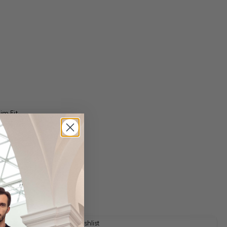
im Fit
 shipping costs
y time: 1-3 days
Add to wishlist