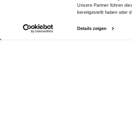
Unsere Partner führen die
bereitgestellt haben oder
Details zeigen
Similar articles
Poplin shirt
Poplin shirt
Poplin shirt
Sh
with extra-long sleeves and double cuffs
with shark collar
with shark collar