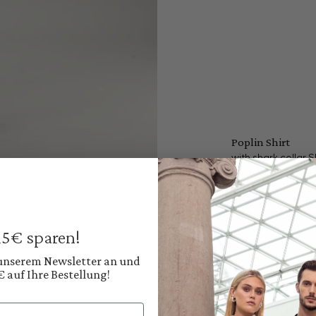
Poplin Shirt
with shark collar Sl
€149.95
Prices incl. VAT plus
Available, deliver
 15€ sparen!
Color:
Classic White
 unserem Newsletter an und
€ auf Ihre Bestellung!