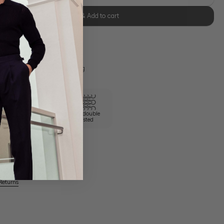
Select size & Add to cart
se Retoure
s 11:00, Versand am selben Tag
100/2 double
Own Manufactory
twisted
Returns