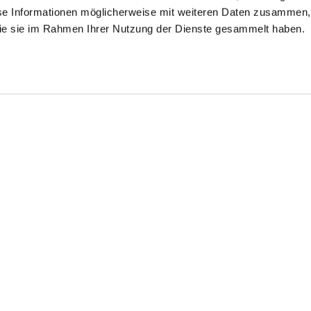
se Informationen möglicherweise mit weiteren Daten zusammen, 
 die sie im Rahmen Ihrer Nutzung der Dienste gesammelt haben.
irt
Poplin shirt
Striped shirt
in Cotton Stretch Poplin
with double cuffs
made of poplin with shark collar