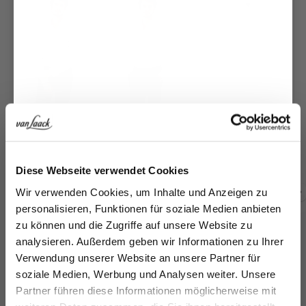
Poplin shirt
Poplin shirt
Poplin shirt
Sh
with extra-long sleeves and double cuffs
with shark collar
with shark collar
€159.95
€139.95
€139.95
€1
Jetzt 15€ sparen!
Diese Webseite verwendet Cookies
Melden Sie sich zu unserem Newsletter an und
Wir verwenden Cookies, um Inhalte und Anzeigen zu
sparen Sie 15€ auf Ihre Bestellung!
Buy together with
personalisieren, Funktionen für soziale Medien anbieten
zu können und die Zugriffe auf unsere Website zu
Email
analysieren. Außerdem geben wir Informationen zu Ihrer
Verwendung unserer Website an unsere Partner für
soziale Medien, Werbung und Analysen weiter. Unsere
Vorname
Nachname
Partner führen diese Informationen möglicherweise mit