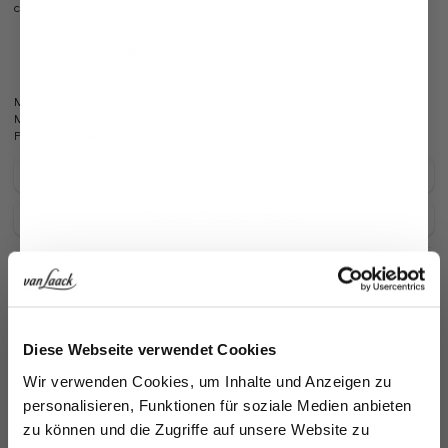
charming look.
Small lapel
Small checked pattern
Short cuff
Model:
vL-Claas-XX
Material:
100% Cotton
Product number:
91.1169.UC.141787.720.58
Care for this product
Payment, Shipping & Returns
Similar articles
Jetzt 15€ sparen!
Diese Webseite verwendet Cookies
Melden Sie sich zu unserem Newsletter an und
Wir verwenden Cookies, um Inhalte und Anzeigen zu
sparen Sie 15€ auf Ihre Bestellung!
personalisieren, Funktionen für soziale Medien anbieten
zu können und die Zugriffe auf unsere Website zu
Email