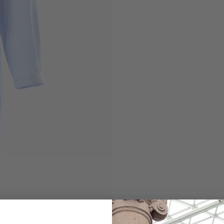
Nightgown
in poplin with che