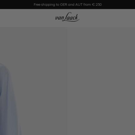
Free shipping to GER and AUT from € 250