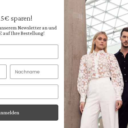
€169.95
Prices incl. VAT plus
 15€ sparen!
Available, deliver
 unserem Newsletter an und
€ auf Ihre Bestellung!
Color:
Light Sky Blue
Nachname
30 Tage kostenlo
Bei Bestellung bi
Anmelden
Information