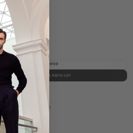
 shipping costs
y time: 1-3 days
Add to wishlist
Select size & Add to cart
se Retoure
s 11:00, Versand am selben Tag