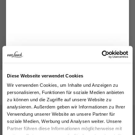
Jetzt 15€ sparen!
Diese Webseite verwendet Cookies
M-BATIAN
Melden Sie sich zu unserem Newsletter an und
Wir verwenden Cookies, um Inhalte und Anzeigen zu
sparen Sie 15€ auf Ihre Bestellung!
329,95€
personalisieren, Funktionen für soziale Medien anbieten
THE FALL WINTER 2021 COLLECTION FOR HIM
zu können und die Zugriffe auf unsere Website zu
Email
analysieren. Außerdem geben wir Informationen zu Ihrer
Verwendung unserer Website an unsere Partner für
soziale Medien, Werbung und Analysen weiter. Unsere
Vorname
Nachname
Partner führen diese Informationen möglicherweise mit