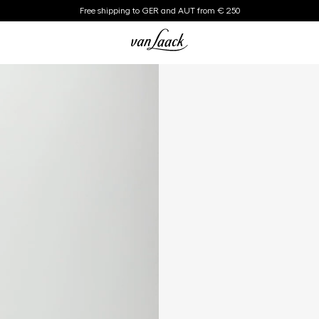
Free shipping to GER and AUT from € 250