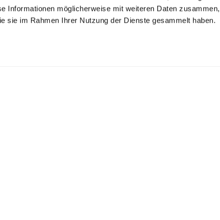
se Informationen möglicherweise mit weiteren Daten zusammen, 
 die sie im Rahmen Ihrer Nutzung der Dienste gesammelt haben.
rewneck sweater
Turtleneck
V-Neck sweater
sweater
in Mercerized Merino
in Mercerized Merino
in mercerized merino