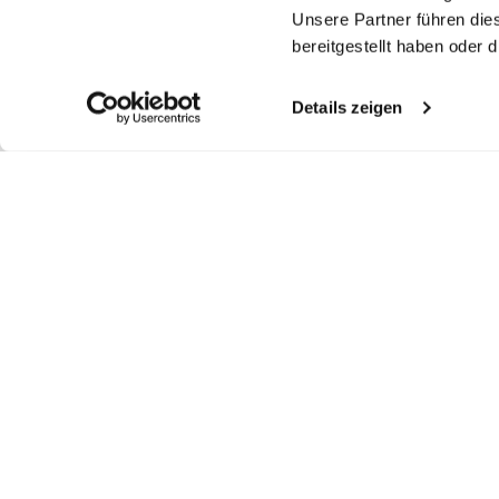
Unsere Partner führen die
bereitgestellt haben oder
Details zeigen
Similar articles
Crewneck sweater
Crewneck sweater
V-Neck sweater
C
in Mercerized Merino
in Mercerized Merino with colour detail
in mercerized merino