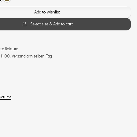
Add to wishlist
Select size & Add to cart
se Retoure
s 11:00, Versand am selben Tag
Returns