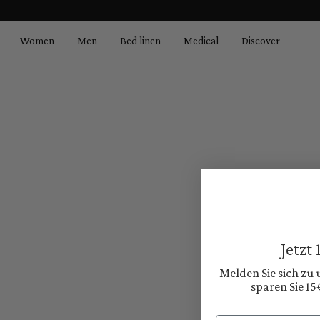
search
Skip to main navigation
Women
Men
Bed linen
Medical
Discover
Jetzt
Melden Sie sich zu
sparen Sie 15