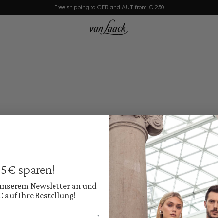
Free shipping to GER and AUT from € 250
 15€ sparen!
 unserem Newsletter an und
€ auf Ihre Bestellung!