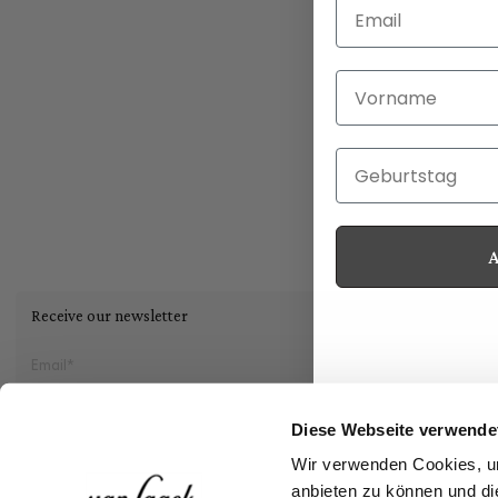
Email
Vorname
Geburtstag
Receive our newsletter
Social
Diese Webseite verwende
Wir verwenden Cookies, um
Storefinder
anbieten zu können und di