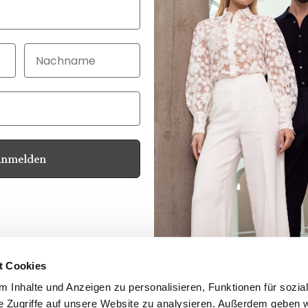
Nachname
Anmelden
Customer service
Contact
Your advantages
Product Safety
t Cookies
Whistleblower Protection Act
 Inhalte und Anzeigen zu personalisieren, Funktionen für sozia
Newsletter
e Zugriffe auf unsere Website zu analysieren. Außerdem geben w
Dealer Login