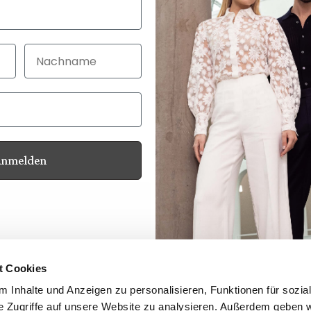
Nachname
Anmelden
Customer service
Contact
Your advantages
Product Safety
t Cookies
Whistleblower Protection Act
 Inhalte und Anzeigen zu personalisieren, Funktionen für sozia
Newsletter
e Zugriffe auf unsere Website zu analysieren. Außerdem geben w
Dealer Login