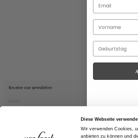
Email
Vorname
Geburtstag
Receive our newsletter
Social
Diese Webseite verwende
Wir verwenden Cookies, um
Storefinder
anbieten zu können und di