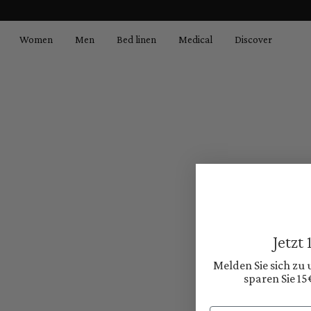
search
Skip to main navigation
Women
Men
Bed linen
Medical
Discover
Jetzt
Melden Sie sich zu
sparen Sie 15