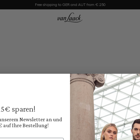
Free shipping to GER and AUT from € 250
 15€ sparen!
 unserem Newsletter an und
€ auf Ihre Bestellung!