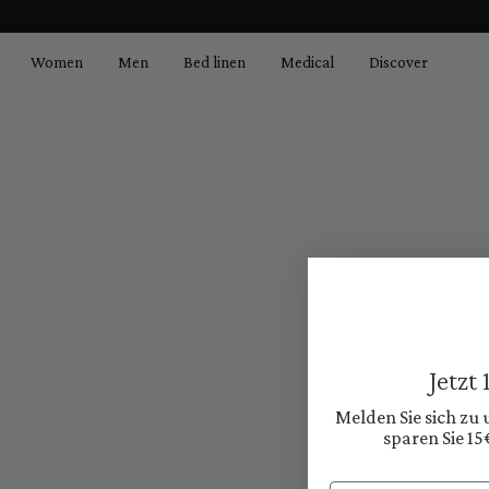
search
Skip to main navigation
Women
Men
Bed linen
Medical
Discover
Jetzt
Melden Sie sich zu
sparen Sie 15