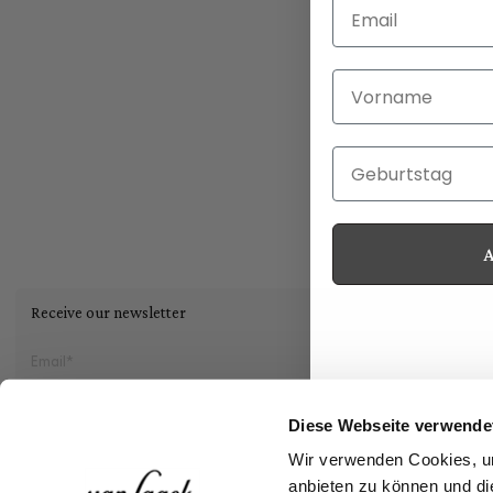
Email
Vorname
Geburtstag
Receive our newsletter
Social
Diese Webseite verwende
Wir verwenden Cookies, um
Storefinder
anbieten zu können und di