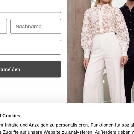
Nachname
Anmelden
Customer service
Contact
Your advantages
Product Safety
t Cookies
Whistleblower Protection Act
 Inhalte und Anzeigen zu personalisieren, Funktionen für sozia
Newsletter
e Zugriffe auf unsere Website zu analysieren. Außerdem geben w
Dealer Login