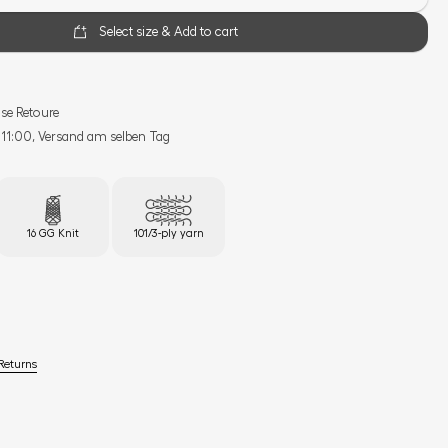
Select size & Add to cart
se Retoure
s 11:00, Versand am selben Tag
16 GG Knit
101/3-ply yarn
Returns