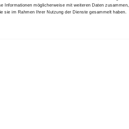
se Informationen möglicherweise mit weiteren Daten zusammen, 
 die sie im Rahmen Ihrer Nutzung der Dienste gesammelt haben.
rsey Shirt Blouse
Jersey Shirt Blouse
Knit Blouse
 Swiss Cotton
in Swiss Cotton
made from Ultrafine Merino yarn