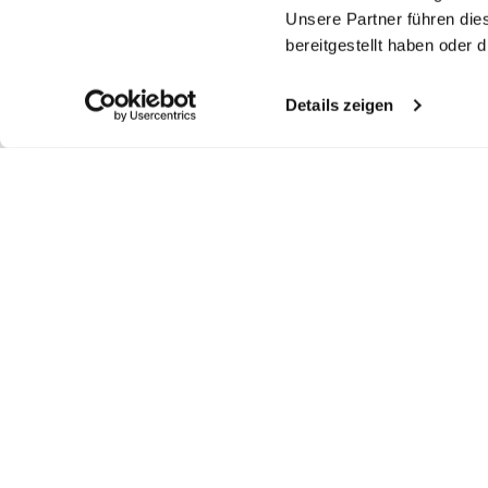
Unsere Partner führen die
bereitgestellt haben oder
Details zeigen
Similar articles
Knit Blouse
Knit Blouse
Shirt Blouse
Je
made from Ultrafine Merino yarn
made from Ultrafine Merino yarn
cropped Boxy Fit
in