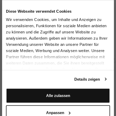
Jetzt 15€ sparen!
Diese Webseite verwendet Cookies
Melden Sie sich zu unserem Newsletter an und
Wir verwenden Cookies, um Inhalte und Anzeigen zu
sparen Sie 15€ auf Ihre Bestellung!
personalisieren, Funktionen für soziale Medien anbieten
zu können und die Zugriffe auf unsere Website zu
Email
Lace dress
Linen midi dress
Linen slip dress
Mi
analysieren. Außerdem geben wir Informationen zu Ihrer
with fitted look
with embroidery details
with embroidery details
Verwendung unserer Website an unsere Partner für
€349.95
€219.95
€199.95
€
€399.95
€369.95
€299.95
soziale Medien, Werbung und Analysen weiter. Unsere
Vorname
Nachname
Partner führen diese Informationen möglicherweise mit
weiteren Daten zusammen, die Sie ihnen bereitgestellt
Buy together with
haben oder die sie im Rahmen Ihrer Nutzung der Dienste
Geburtstag
gesammelt haben.
Details zeigen
Anmelden
Alle zulassen
Anpassen