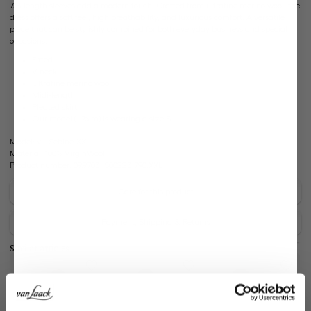
7/8-length sleeves add a modern touch. Crafted from ultrafine merino wool, the
dress offers a soft feel, high breathability, and luxurious comfort. A versatile
piece that can be stylishly combined for both everyday business and special
occasions.
Fitted
V-neck
Ultrafine merino wool
Midi-length
Pleated skirt
Our model (1.76 m) is wearing a size S
Model:
vL-Sebine-XX
Material:
100% VirginWool
Product number:
09.9703..S00223.790.XXL
Care for this product
Payment, Shipping & Returns
Similar articles