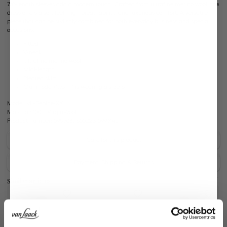
7/8-length sleeves add a modern touch. Crafted from ultrafine merino wool, the
dress offers a soft feel, high breathability, and luxurious comfort. A versatile
piece that can be stylishly combined for both everyday business and special
occasions.
Fitted
V-neck
Ultrafine merino wool
Midi-length
Pleated skirt
Our model (1.76 m) is wearing a size S
Model:
vL-Sebine-XX
Material:
100% VirginWool
Product number:
09.9703..S00223.099.X4L
Care for this product
Payment, Shipping & Returns
Similar articles