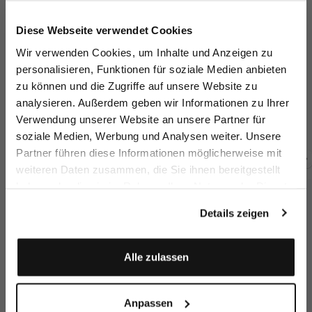
Jetzt 15€ sparen!
Diese Webseite verwendet Cookies
Melden Sie sich zu unserem Newsletter an und
Wir verwenden Cookies, um Inhalte und Anzeigen zu
sparen Sie 15€ auf Ihre Bestellung!
personalisieren, Funktionen für soziale Medien anbieten
zu können und die Zugriffe auf unsere Website zu
Email
Midi dress
Midi shirt dress
Lace dress
Li
analysieren. Außerdem geben wir Informationen zu Ihrer
with polka-dot print
with linen and Tencel™
with fitted look
Verwendung unserer Website an unsere Partner für
€399.95
€209.95
€349.95
€
€299.95
€399.95
soziale Medien, Werbung und Analysen weiter. Unsere
Vorname
Nachname
Partner führen diese Informationen möglicherweise mit
weiteren Daten zusammen, die Sie ihnen bereitgestellt
Buy together with
haben oder die sie im Rahmen Ihrer Nutzung der Dienste
Geburtstag
gesammelt haben.
Details zeigen
Anmelden
Alle zulassen
Anpassen