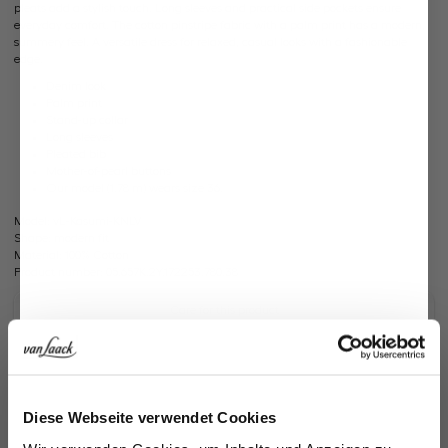
pleats add a stylish touch. Long sleeves and practical side pockets ensure
everyday comfort. The cotton pinstripe fabric with a palm print has a modern,
summery feel. A versatile dress for relaxed, casual looks with a fashionable
edge.
Denim look
Palm print
Stand-up collar
Long sleeves
Pleated bib
Mother-of-pearl buttons
Our model (1.78 m) wears size 36.
Model:
vL-Kasumi-KNLV
Shape:
modern fit
Material:
100% Cotton
Product number:
05.657K.2Y.172253.780.38
Care for this product
Payment, Shipping & Returns
Similar articles
Jetzt 15€ sparen!
Diese Webseite verwendet Cookies
Melden Sie sich zu unserem Newsletter an und