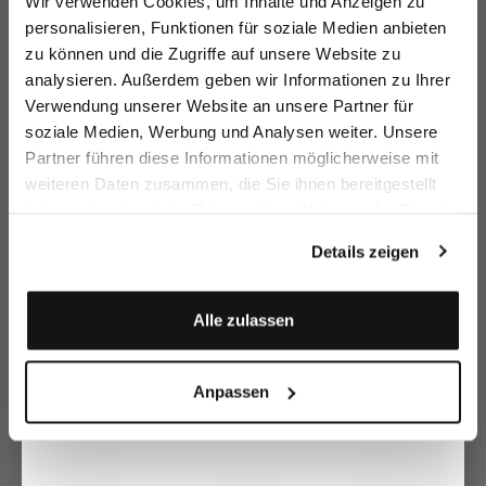
Wir verwenden Cookies, um Inhalte und Anzeigen zu
sparen Sie 15€ auf Ihre Bestellung!
personalisieren, Funktionen für soziale Medien anbieten
zu können und die Zugriffe auf unsere Website zu
Email
analysieren. Außerdem geben wir Informationen zu Ihrer
Verwendung unserer Website an unsere Partner für
soziale Medien, Werbung und Analysen weiter. Unsere
Vorname
Nachname
Partner führen diese Informationen möglicherweise mit
weiteren Daten zusammen, die Sie ihnen bereitgestellt
Cotton Plumetis
Linen slip dress
Flannel shirt dress
Li
dress
with floral pattern
with embroidery details
printed
haben oder die sie im Rahmen Ihrer Nutzung der Dienste
Geburtstag
€199.95
€199.95
€489.95
€
€299.95
€299.95
gesammelt haben.
Details zeigen
Buy together with
Anmelden
Alle zulassen
Anpassen