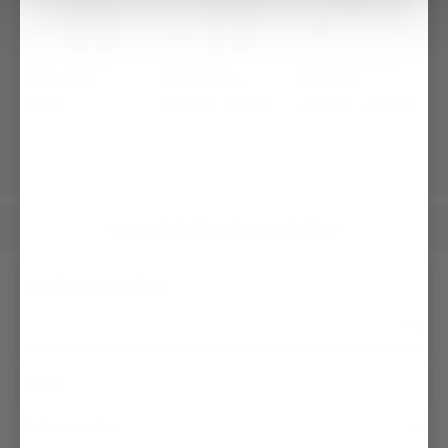
Jersey Tanktop
Colourful
Cashmere scarf
Cardigan
in Swiss Cotton
in Alpaca Relaxed Fit
with fringes
€119.95
€199.95
€149.95
€299.95
€229.95
Women
Clothing
Dresses & Skirts
/
/
Receive our newsletter
Social
Customer service