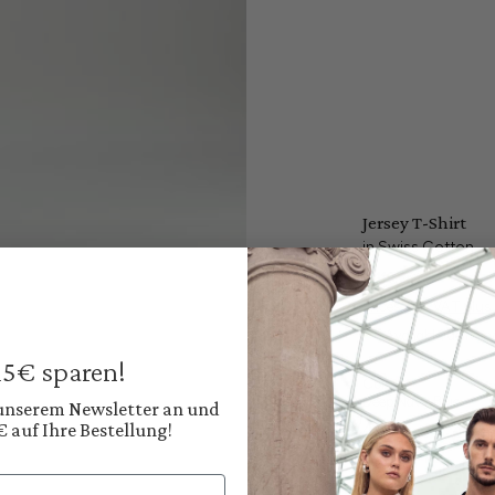
Jersey T-Shirt
in Swiss Cotton
€119.95
Prices incl. VAT plus
Available, deliver
 15€ sparen!
Color:
Deep Navy Blue
 unserem Newsletter an und
€ auf Ihre Bestellung!