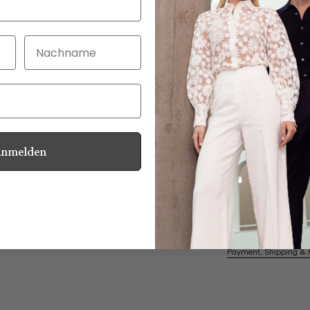
Nachname
30 Tage kostenlo
Bei Bestellung bi
Anmelden
Swiss Cotton Jersey
Information
Care for this product
Payment, Shipping & 