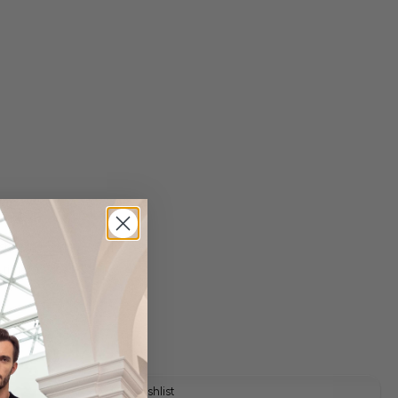
 shipping costs
y time: 1-3 days
Add to wishlist