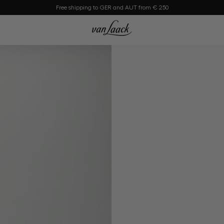
Free shipping to GER and AUT from € 250