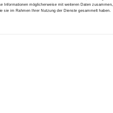
se Informationen möglicherweise mit weiteren Daten zusammen, 
 die sie im Rahmen Ihrer Nutzung der Dienste gesammelt haben.
ort-sleeved
T-Shirt
Top
ouse
th ruffles
in Swiss Cotton Jersey
made of floral embroidery