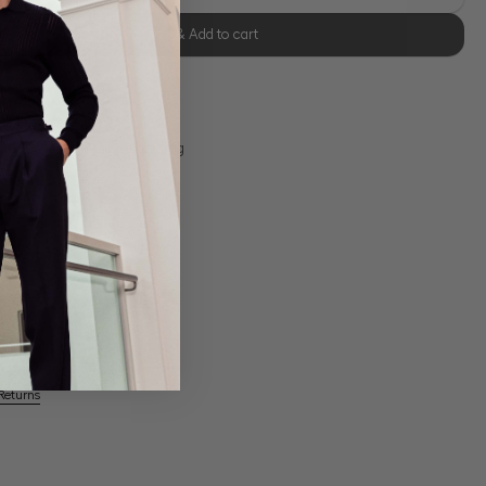
Select size & Add to cart
se Retoure
s 11:00, Versand am selben Tag
Returns