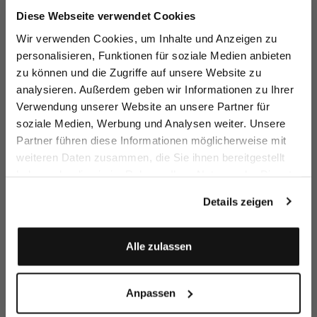
Jetzt 15€ sparen!
Diese Webseite verwendet Cookies
Melden Sie sich zu unserem Newsletter an und
Wir verwenden Cookies, um Inhalte und Anzeigen zu
sparen Sie 15€ auf Ihre Bestellung!
personalisieren, Funktionen für soziale Medien anbieten
T-Shirt
T-Shirt
Shirt Blouse
Sh
zu können und die Zugriffe auf unsere Website zu
bl
Email
in Swiss Cotton Jersey
in Swiss Cotton Jersey
in Natté with Short Sleeves
wi
analysieren. Außerdem geben wir Informationen zu Ihrer
€119.95
€119.95
€149.95
€
Verwendung unserer Website an unsere Partner für
soziale Medien, Werbung und Analysen weiter. Unsere
Vorname
Nachname
Partner führen diese Informationen möglicherweise mit
Buy together with
weiteren Daten zusammen, die Sie ihnen bereitgestellt
haben oder die sie im Rahmen Ihrer Nutzung der Dienste
Geburtstag
gesammelt haben.
Details zeigen
Anmelden
Alle zulassen
Anpassen
Pleated trousers
Cardigan
Leather belt