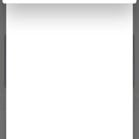
with silk
in openwork knit with cashmere
with prong buckle
€219.95
€199.95
€99.95
€279.95
€299.95
€229.95
Swiss Cotton Jersey
More info
Women
Clothing
Tops & T-Shirts
/
/
Receive our newsletter