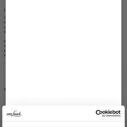
Information
Classic cotton jersey t-shirt in Modern Fit. This t-shirt impresses with its simple
and classic design as well as its outstanding quality. The material made from
particularly high-quality Swiss Cotton feels comfortable on the skin. Timelessly
beautiful and versatile.
Model:
vL-Mai-F
Shape:
modern fit
Material:
100% Cotton
Product number:
05.6386.18.180031.099.36
Care for this product
Payment, Shipping & Returns
Similar articles