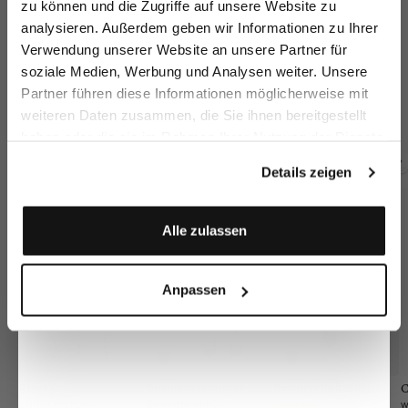
zu können und die Zugriffe auf unsere Website zu
Email
analysieren. Außerdem geben wir Informationen zu Ihrer
Verwendung unserer Website an unsere Partner für
soziale Medien, Werbung und Analysen weiter. Unsere
Blouse with
Hybrid Chalice-
Hybrid Blouse
Hy
Vorname
Nachname
Partner führen diese Informationen möglicherweise mit
Collar Blouse
chalice collar in dobby
with Side Jersey Insert
with Side Jersey Insert Slim Fit
weiteren Daten zusammen, die Sie ihnen bereitgestellt
€179.95
€189.95
€189.95
€1
haben oder die sie im Rahmen Ihrer Nutzung der Dienste
Geburtstag
gesammelt haben.
Details zeigen
Buy together with
Anmelden
Alle zulassen
Anpassen
Blazer
Business trousers
Braided Belt with
C
Leather Tips
knitted from Air Cotton
7/8 length slim fit
w