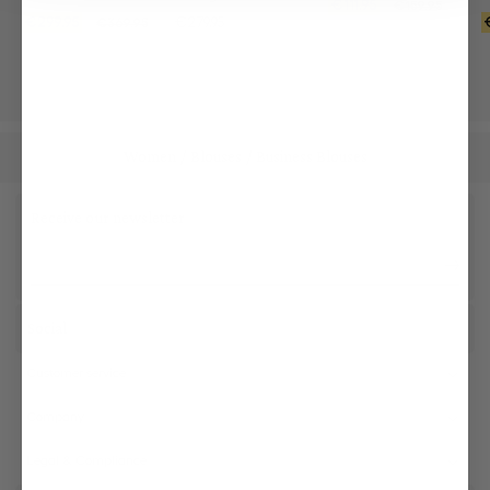
€111.95
€159.95
€299.95
€279.95
€369.95
Women
Blouses
Business Blouses
/
/
Receive our newsletter
Social
Customer service
Company
Legal & Compliance