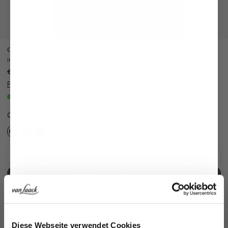
Cummerbund-Set
in Silk
€199.95
Prices incl. VAT plus shipping costs
Available, delivery time: 1-3 days
Color:
Deep Burgundy Red
Add to wishlist
Select size & Add to cart
30 Tage kostenlose Retoure
Bei Bestellung bis 11:00, Versand am selben Tag
Jetzt 15€ sparen!
Diese Webseite verwendet Cookies