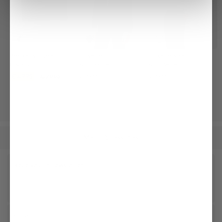
Pocket square
Tuxedo
Tuxedo Shirt
in silk with contrasting frame and logo
with pointed lapels
with Pleated Panel Tailor Fit
€49.95
€899.95
€199.95
€79.95
Men
Accessories
/
Receive our newsletter
Social