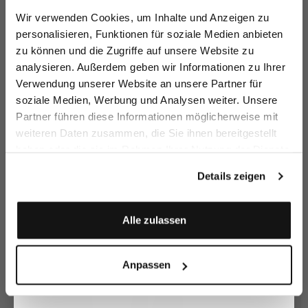
Melden Sie sich zu unserem Newsletter an und
Wir verwenden Cookies, um Inhalte und Anzeigen zu
Information
sparen Sie 15€ auf Ihre Bestellung!
personalisieren, Funktionen für soziale Medien anbieten
The cummerbund set consists of a cummerbund and a bow tie, both made
from high-quality silk satin.
zu können und die Zugriffe auf unsere Website zu
Email
analysieren. Außerdem geben wir Informationen zu Ihrer
Bow tie and cummerbund
Verwendung unserer Website an unsere Partner für
Model:
vL-Kummerbund-set
soziale Medien, Werbung und Analysen weiter. Unsere
Material:
100% Silk
Vorname
Nachname
Product number:
90.3602..K04265.580.XL
Partner führen diese Informationen möglicherweise mit
weiteren Daten zusammen, die Sie ihnen bereitgestellt
Care for this product
haben oder die sie im Rahmen Ihrer Nutzung der Dienste
Geburtstag
gesammelt haben.
Payment, Shipping & Returns
Details zeigen
Anmelden
Alle zulassen
Buy together with
Anpassen