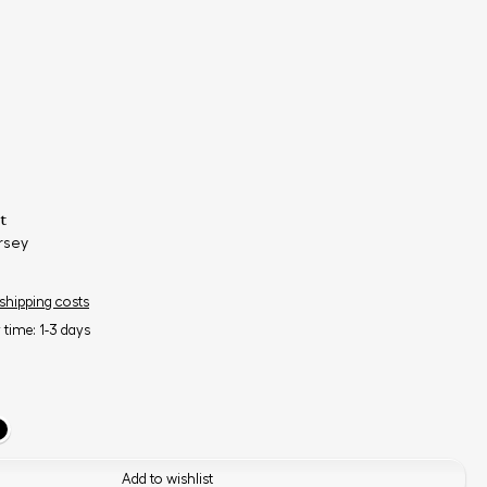
t
rsey
 shipping costs
y time: 1-3 days
Add to wishlist