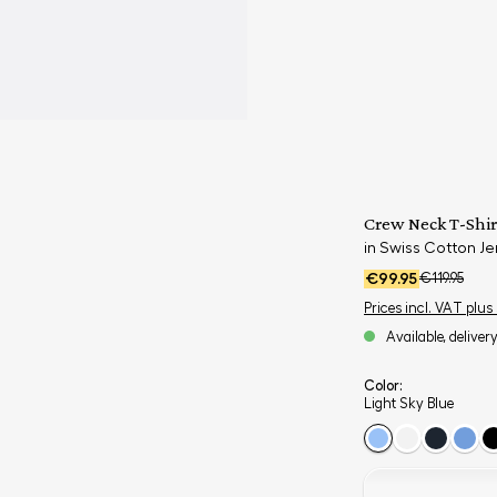
Crew Neck T-Shir
in Swiss Cotton Je
€99.95
€119.95
Prices incl. VAT plus
Available, deliver
Color:
Light Sky Blue