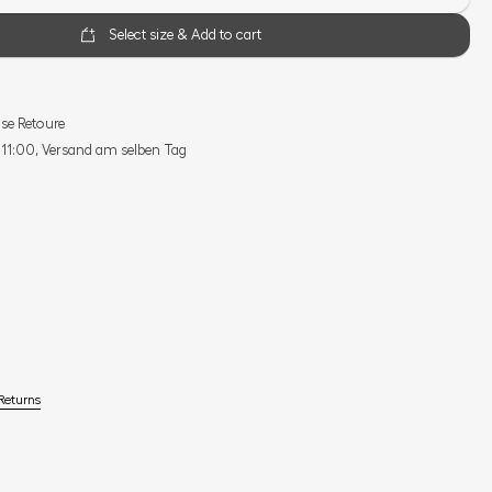
Select size & Add to cart
se Retoure
s 11:00, Versand am selben Tag
Returns