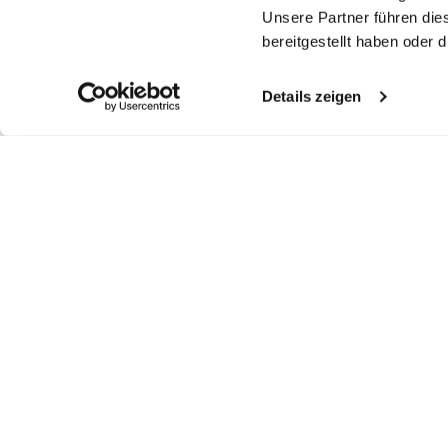
Unsere Partner führen die
bereitgestellt haben oder
Details zeigen
Similar articles
T-shirt
Crew Neck T-Shirt
V-
T-shirt
Regular fit with piping
in Swiss Cotton Jersey
made from Swiss cotton with crew neck regular fit