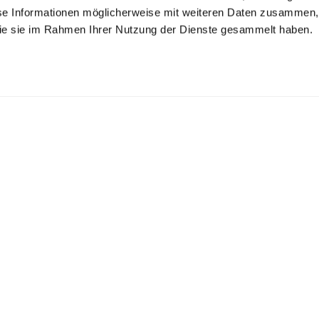
se Informationen möglicherweise mit weiteren Daten zusammen, 
 die sie im Rahmen Ihrer Nutzung der Dienste gesammelt haben.
Neck T-Shirt
T-shirt
T-shirt
in Swiss Cotton Jersey
made from Swiss cotton with crew neck regular fit
Regular fit with piping