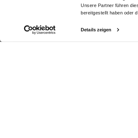
Unsere Partner führen die
bereitgestellt haben oder
Details zeigen
Similar articles
Boxy fit shirt
Blouse with
Shirt Blouse
Je
blouse
made from cotton poplin
chalice collar in dobby
with Stretch Slim Fit
in