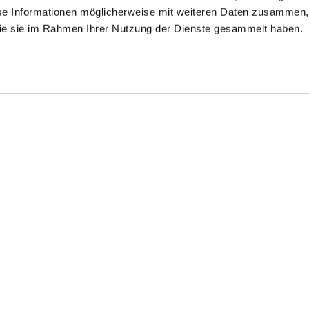
se Informationen möglicherweise mit weiteren Daten zusammen, 
 die sie im Rahmen Ihrer Nutzung der Dienste gesammelt haben.
rsey Shirt Blouse
Long Shirt Blouse
Hybrid Blouse
 Swiss Cotton
in poplin
with Side Jersey Insert