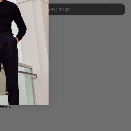
Select size & Add to cart
se Retoure
s 11:00, Versand am selben Tag
Swiss Cotton Jersey
Returns