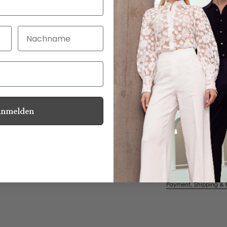
Nachname
30 Tage kostenlo
Bei Bestellung bi
Anmelden
Mother of Pearl
Information
Care for this product
Payment, Shipping & 