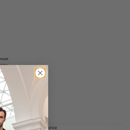
louse
rsey
 shipping costs
y time: 1-3 days
Add to wishlist