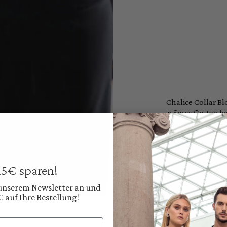
Chalice Collar B
in Swiss Cotton Je
€179.95
Prices incl. VAT plus
Available, deliver
 15€ sparen!
Color:
Classic White
 unserem Newsletter an und
€ auf Ihre Bestellung!