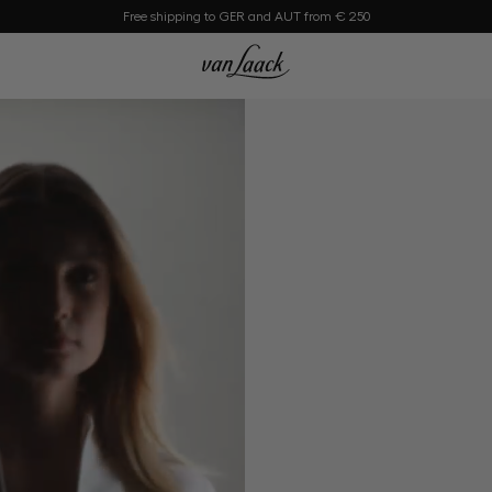
Free shipping to GER and AUT from € 250