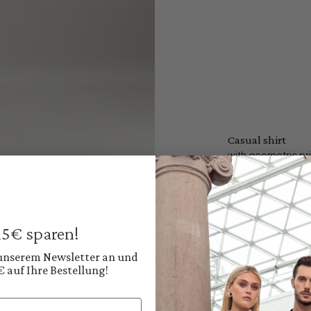
Casual shirt
with geometric prin
€119.95
€229.95
Prices incl. VAT plus
No longer availab
 15€ sparen!
Color:
Light Blue Grey
 unserem Newsletter an und
€ auf Ihre Bestellung!