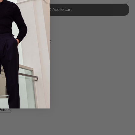
Select size & Add to cart
se Retoure
s 11:00, Versand am selben Tag
Own Manufactory
Returns