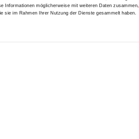
se Informationen möglicherweise mit weiteren Daten zusammen, 
 die sie im Rahmen Ihrer Nutzung der Dienste gesammelt haben.
tehkragenhemd
Pinstriped Shirt
Striped Shirt
t V-Ausschnitt
aus Baumwoll-Dobby
with 4-way stretch Slim Fi
with contrasts Slim Fit