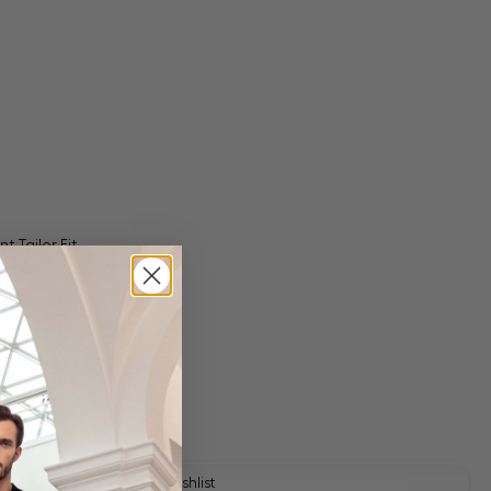
t Tailor Fit
 shipping costs
le
Add to wishlist