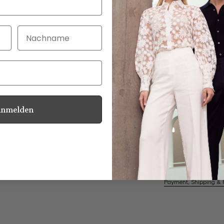
Nachname
30 Tage kostenlo
Bei Bestellung bi
Anmelden
Mother of Pearl
Information
Care for this product
Payment, Shipping & 